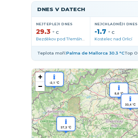
Meteostanice, aktuální 
DNES V DATECH
NEJTEPLEJI DNES
NEJCHLADNĚJI DNES
29.3
-1.7
° C
° C
Bezděkov pod Třemšínem
Kostelec nad Orlicí
Teplota moří:
Palma de Mallorca 30.3 °C
Top O
+
-2,1 °C
−
8,6 °C
33,4 °C
37,3 °C