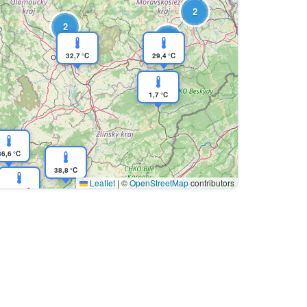
2
2
2
32,7 °C
29,4 °C
1,7 °C
36,6 °C
38,8 °C
Leaflet
|
©
OpenStreetMap
contributors
39,5 °C
34,9 °C
2