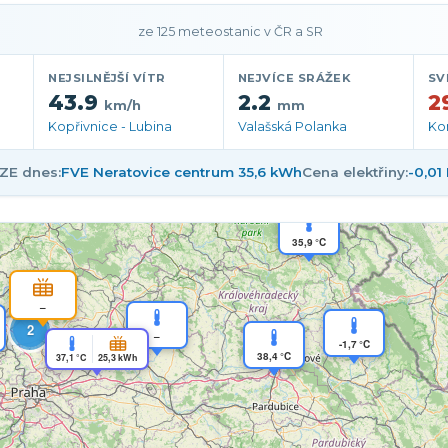
počasí a meteorologie –
ze 125 meteostanic v ČR a SR
NEJSILNĚJŠÍ VÍTR
NEJVÍCE SRÁŽEK
SV
43.9
2.2
2
km/h
mm
37,3 °C
Kopřivnice - Lubina
Valašská Polanka
Ko
ZE dnes:
FVE Neratovice centrum 35,6 kWh
Cena elektřiny:
-0,0
2
35,9 °C
–
2
–
-1,7 °C
38,4 °C
37,1 °C
25,3 kWh