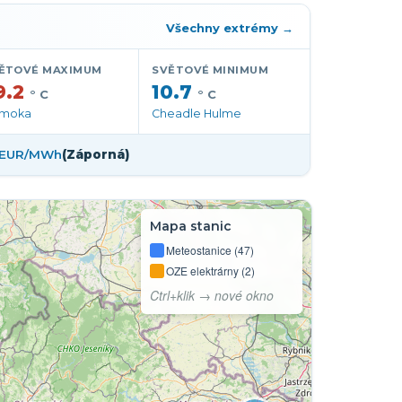
 i-meteo.cz
Všechny extrémy →
ĚTOVÉ MAXIMUM
SVĚTOVÉ MINIMUM
9.2
10.7
° C
° C
moka
Cheadle Hulme
1 EUR/MWh
(Záporná)
Mapa stanic
Meteostanice (47)
OZE elektrárny (2)
Ctrl+klik → nové okno