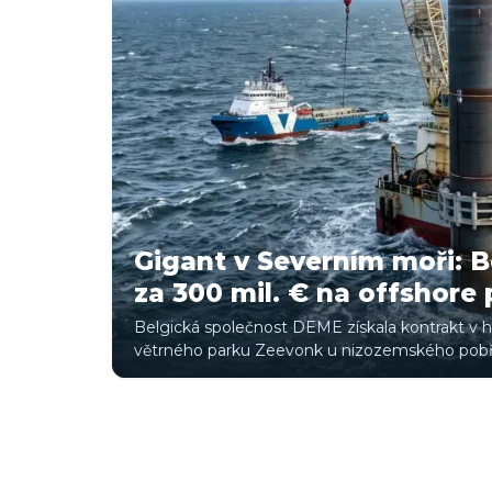
Gigant v Severním moři: 
za 300 mil. € na offshore
Belgická společnost DEME získala kontrakt v h
větrného parku Zeevonk u nizozemského pobřež
zelený vodík.