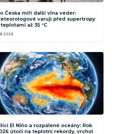
o Česka míří další vlna veder:
eteorologové varují před supertropy
 teplotami až 35 °C
.8.2026
ílící El Niño a rozpálené oceány: Rok
026 útočí na teplotní rekordy, vrchol