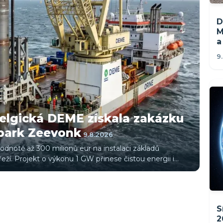
D
M
a
9
Belgická DEME získala zakázku
 park Zeevonk
9.8.2026
odnotě až 300 milionů eur na instalaci základů
í. Projekt o výkonu 1 GW přinese čistou energii i
S
2