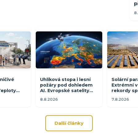
p
8
ničivé
Uhlíková stopa i lesní
Solární par
požáry pod dohledem
Extrémní ve
eploty
AI. Evropské satelity
rekordy sp
°C, úřady
měří emise měst po
slunce ale
8.8.2026
7.8.2026
rvený kód
hodinách
neusvítí
Další články