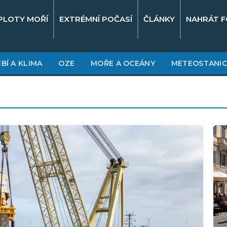
PLOTY MOŘÍ
EXTRÉMNÍ POČASÍ
ČLÁNKY
NAHRÁT F
BÍ A KLIMA
OZE
MOŘE A OCEÁNY
METEOSTANIC