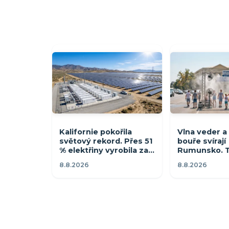
Kalifornie pokořila
Vlna veder a 
světový rekord. Přes 51
bouře svírají
% elektřiny vyrobila za
Rumunsko. T
měsíc ze slunce
přesahují 41 
8.8.2026
8.8.2026
vyhlásily če