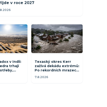
řijde v roce 2027
.8.2026
adox v Indii:
Texaský okres Kerr
dra trhají
zažívá dekádu extrémů:
otřeby,
Po rekordních mrazech
 večer
a suchu přišly dvě
7.8.2026
zničující povodně