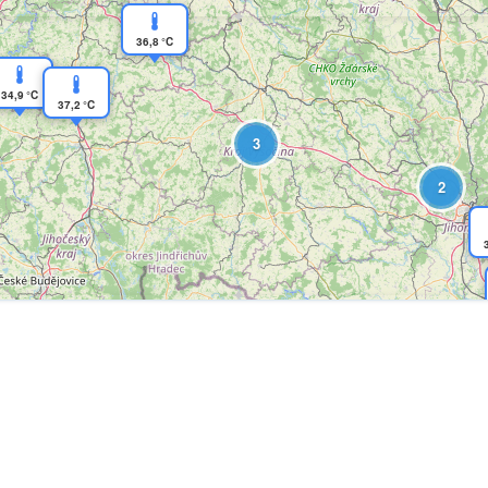
36,8 °C
34,9 °C
37,2 °C
3
2