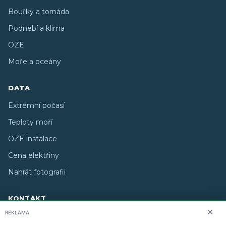
Bouřky a tornáda
Podnebí a klima
OZE
Moře a oceány
DATA
Extrémní počasí
Teploty moří
OZE instalace
Cena elektřiny
Nahrát fotografii
KONTAKT
✕
REKLAMA
O nás