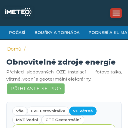
Přejít
k
hlavnímu
obsahu
POČASÍ
BOUŘKY A TORNÁDA
PODNEBÍ A KLIMA
Domů
Obnovitelné zdroje energie
Drobečková
navigace
Přehled sledovaných OZE instalací — fotovoltaika,
větrné, vodní a geotermální elektrárny.
PŘIHLASTE SE PRO
PŘIDÁNÍ INSTALACE
Vše
FVE Fotovoltaika
VE Větrná
MVE Vodní
GTE Geotermální