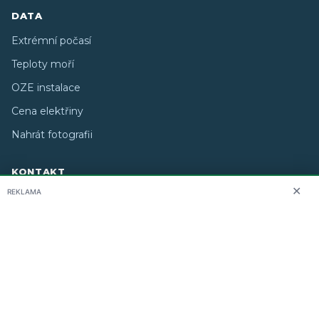
DATA
Extrémní počasí
Teploty moří
OZE instalace
Cena elektřiny
Nahrát fotografii
KONTAKT
✕
REKLAMA
O nás
info@i-meteo.cz
Twitter / X
ČHMÚ
Studiografix
Copyright © 2026 i-meteo.cz · Created by
· Některé