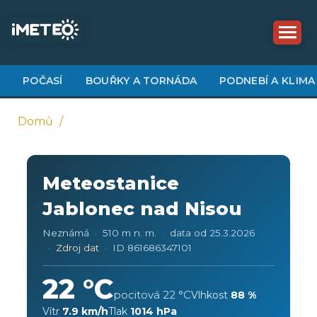
Přejít
k
hlavnímu
obsahu
POČASÍ
BOUŘKY A TORNÁDA
PODNEBÍ A KLIMA
Domů
Drobečková
navigace
Meteostanice
Jablonec nad Nisou
Neznámá
510 m n. m.
data od 25.3.2026
Zdroj dat
ID 861686347101
22 °C
pocitová 22 °C
Vlhkost
88 %
Vítr
7.9 km/h
Tlak
1014 hPa