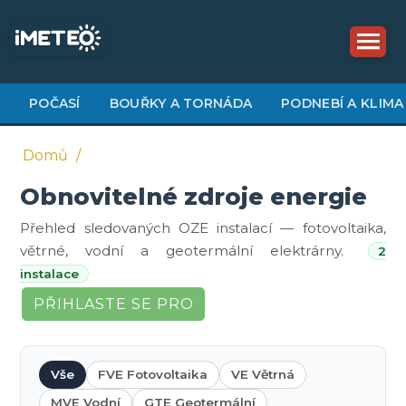
Přejít
k
hlavnímu
obsahu
POČASÍ
BOUŘKY A TORNÁDA
PODNEBÍ A KLIMA
Domů
Obnovitelné zdroje energie
Drobečková
navigace
Přehled sledovaných OZE instalací — fotovoltaika,
větrné, vodní a geotermální elektrárny.
2
instalace
PŘIHLASTE SE PRO
PŘIDÁNÍ INSTALACE
Vše
FVE Fotovoltaika
VE Větrná
MVE Vodní
GTE Geotermální