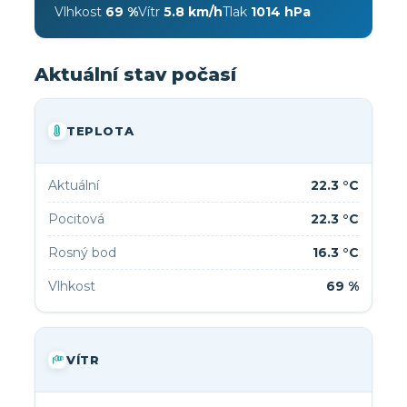
Vlhkost
69 %
Vítr
5.8 km/h
Tlak
1014 hPa
Aktuální stav počasí
TEPLOTA
Aktuální
22.3 °C
Pocitová
22.3 °C
Rosný bod
16.3 °C
Vlhkost
69 %
VÍTR