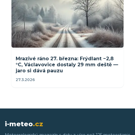
Mrazivé ráno 27. března: Frýdlant −2,8
°C, Václavovice dostaly 29 mm deště —
jaro si dává pauzu
27.3.2026
i-meteo
.cz