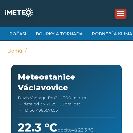
Přejít
k
hlavnímu
obsahu
POČASÍ
BOUŘKY A TORNÁDA
PODNEBÍ A KLIMA
Domů
Drobečková
navigace
Meteostanice
Václavovice
Davis Vantage Pro2
300 m n. m.
data od 3.7.2025
Zdroj dat
ID 561498557655
22.3 °C
pocitová 22.3 °C