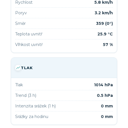
Rychlost
5.8 km/h
Poryv
3.2 km/h
Směr
359 (0°)
Teplota uvnitř
25.9 °C
Vlhkost uvnitř
57 %
TLAK
Tlak
1014 hPa
Trend (3 h)
0.5 hPa
Intenzita srážek (1 h)
0 mm
Srážky za hodinu
0 mm