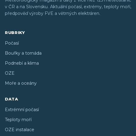
Meteorologický magazín s daty z více než 125 meteostanic
v ČR a na Slovensku. Aktuální počasí, extrémy, teploty moří,
předpověď výroby FVE a větrných elektráren.
RUBRIKY
Počasí
Bouřky a tornáda
Podnebí a klima
OZE
Moře a oceány
DATA
Extrémní počasí
Teploty moří
OZE instalace