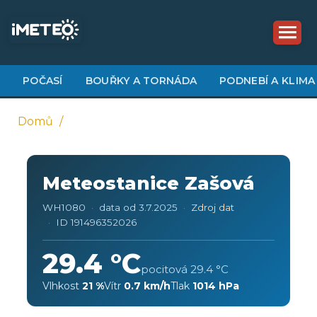
Přejít
k
hlavnímu
obsahu
POČASÍ
BOUŘKY A TORNÁDA
PODNEBÍ A KLIMA
Domů
Drobečková
navigace
Meteostanice Zašová
WH1080
data od 3.7.2025
Zdroj dat
ID 191496352026
29.4 °C
pocitová 29.4 °C
Vlhkost
21 %
Vítr
0.7 km/h
Tlak
1014 hPa