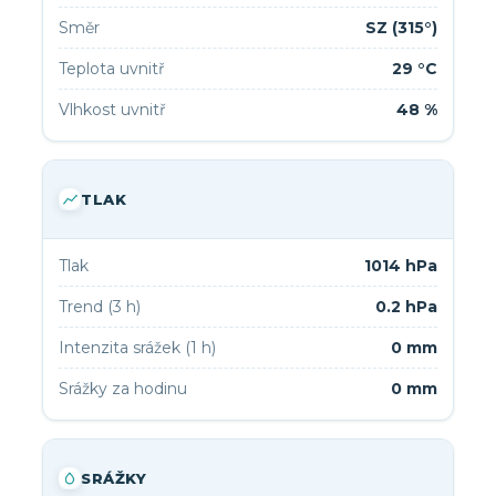
Směr
SZ (315°)
Teplota uvnitř
29 °C
Vlhkost uvnitř
48 %
TLAK
Tlak
1014 hPa
Trend (3 h)
0.2 hPa
Intenzita srážek (1 h)
0 mm
Srážky za hodinu
0 mm
SRÁŽKY