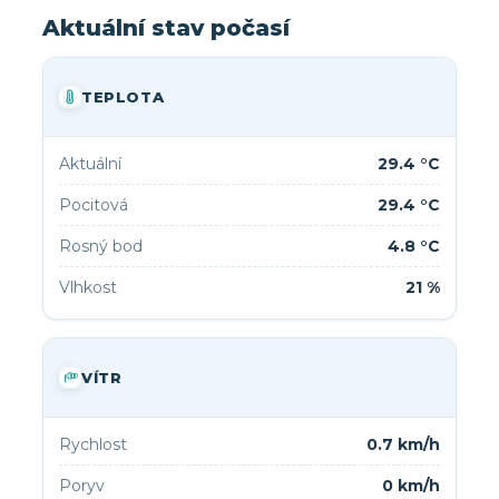
Aktuální stav počasí
TEPLOTA
Aktuální
29.4 °C
Pocitová
29.4 °C
Rosný bod
4.8 °C
Vlhkost
21 %
VÍTR
Rychlost
0.7 km/h
Poryv
0 km/h