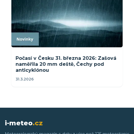
Počasí v Česku 31. března 2026: Zašová
naměřila 20 mm deště, Čechy pod
anticyklónou
31.3.2026
i-meteo
.cz
Meteorologický magazín s daty z více než 125 meteostanic