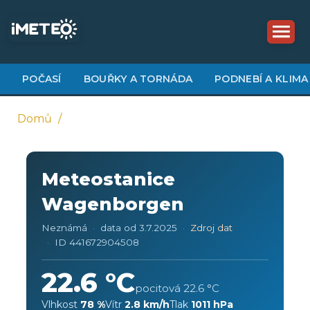
Přejít
k
hlavnímu
obsahu
POČASÍ
BOUŘKY A TORNÁDA
PODNEBÍ A KLIMA
Domů
Drobečková
navigace
Meteostanice
Wagenborgen
Neznámá
data od 3.7.2025
Zdroj dat
ID 441672904508
22.6 °C
pocitová 22.6 °C
Vlhkost
78 %
Vítr
2.8 km/h
Tlak
1011 hPa