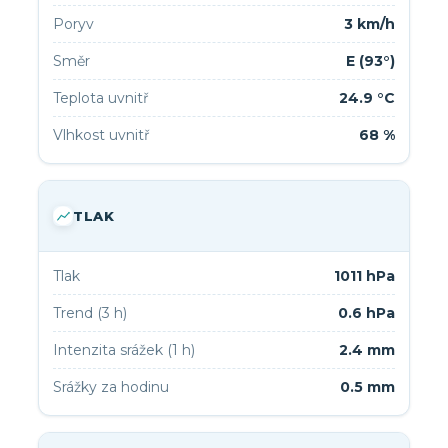
Poryv
3 km/h
Směr
E (93°)
Teplota uvnitř
24.9 °C
Vlhkost uvnitř
68 %
TLAK
Tlak
1011 hPa
Trend (3 h)
0.6 hPa
Intenzita srážek (1 h)
2.4 mm
Srážky za hodinu
0.5 mm