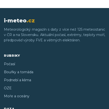
i-meteo
.cz
Meteorologický magazín s daty z více než 125 meteostanic
v ČR a na Slovensku. Aktuální počasí, extrémy, teploty moří,
předpověď výroby FVE a větrných elektráren.
RUBRIKY
Počasí
Bouřky a tornáda
Podnebí a klima
OZE
Moře a oceány
DATA