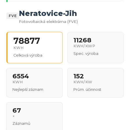
Neratovice-Jih
FVE
Fotovoltaická elektrárna (FVE)
78877
11268
KWH/KWP
KWH
Spec. výroba
Celková výroba
6554
152
KWH
KWH/KW
Nejlepší záznam
Prům. účinnost
67
×
Záznamů