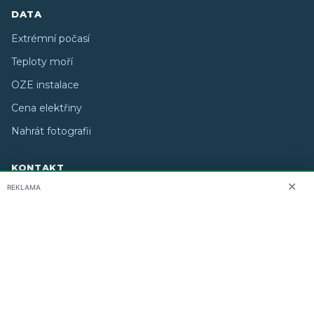
DATA
Extrémní počasí
Teploty moří
OZE instalace
Cena elektřiny
Nahrát fotografii
KONTAKT
✕
REKLAMA
O nás
info@i-meteo.cz
Twitter / X
ČHMÚ
Studiografix
Copyright © 2026 i-meteo.cz · Created by
· Některé