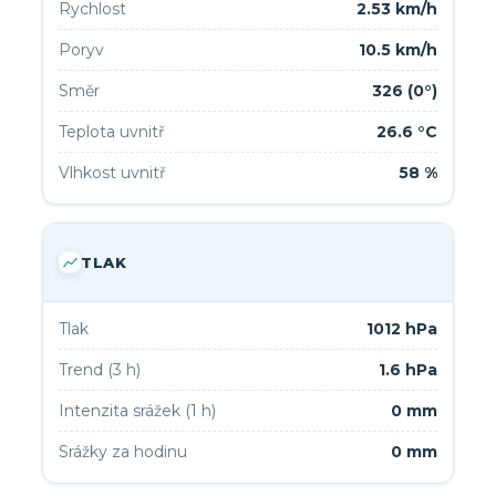
Rychlost
2.53 km/h
Poryv
10.5 km/h
Směr
326 (0°)
Teplota uvnitř
26.6 °C
Vlhkost uvnitř
58 %
TLAK
Tlak
1012 hPa
Trend (3 h)
1.6 hPa
Intenzita srážek (1 h)
0 mm
Srážky za hodinu
0 mm