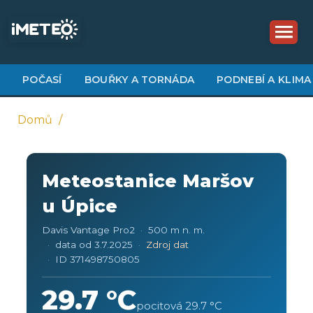
Přejít
k
hlavnímu
obsahu
POČASÍ
BOUŘKY A TORNÁDA
PODNEBÍ A KLIMA
Domů
Drobečková
navigace
Meteostanice Maršov
u Úpice
Davis Vantage Pro2
500 m n. m.
data od 3.7.2025
Zdroj dat
ID 371498750805
29.7 °C
pocitová 29.7 °C