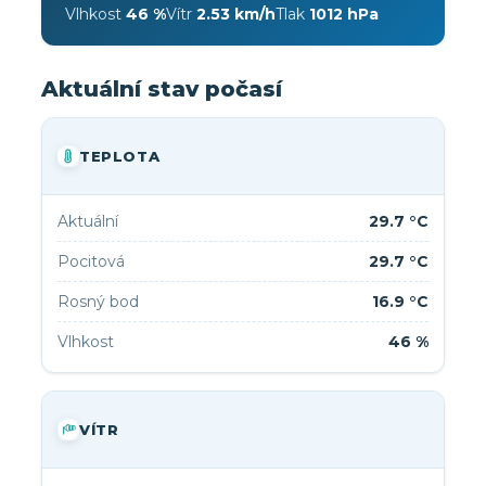
Vlhkost
46 %
Vítr
2.53 km/h
Tlak
1012 hPa
Aktuální stav počasí
TEPLOTA
Aktuální
29.7 °C
Pocitová
29.7 °C
Rosný bod
16.9 °C
Vlhkost
46 %
VÍTR