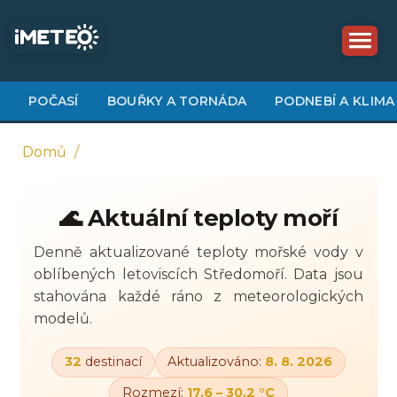
Přejít
k
hlavnímu
obsahu
POČASÍ
BOUŘKY A TORNÁDA
PODNEBÍ A KLIMA
Domů
Drobečková
🌊 Aktuální teploty moří
navigace
21,0 °C
21,0 °C
21,7 °C
Denně aktualizované teploty mořské vody v
oblíbených letoviscích Středomoří. Data jsou
stahována každé ráno z meteorologických
modelů.
32
destinací
Aktualizováno:
8. 8. 2026
Rozmezí:
17,6 – 30,2 °C