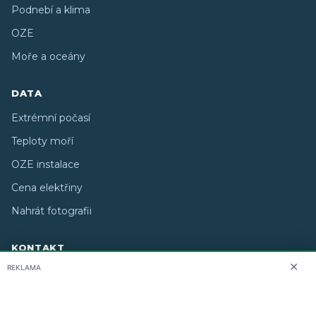
Podnebí a klima
OZE
Moře a oceány
DATA
Extrémní počasí
Teploty moří
OZE instalace
Cena elektřiny
Nahrát fotografii
KONTAKT
✕
REKLAMA
O nás
info@i-meteo.cz
Twitter / X