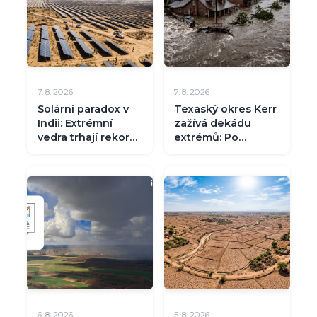
7. 8. 2026
7. 8. 2026
Solární paradox v
Texaský okres Kerr
Indii: Extrémní
zažívá dekádu
vedra trhají rekordy
extrémů: Po
spotřeby, slunce
rekordních
ale večer neusvítí
mrazech a suchu
přišly dvě zničující
povodně
6. 8. 2026
5. 8. 2026