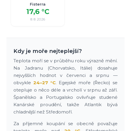
Fisterra
17,6 °C
8. 8. 2026
Kdy je moře nejteplejší?
Teplota moří se v průběhu roku výrazně mění.
Na Jadranu (Chorvatsko, Itálie) dosahuje
nejvyšších hodnot v červenci a srpnu —
obvykle
24–27 °C
. Egejské moře (Řecko) se
otepluje o něco déle a vrcholí v srpnu až září.
Španělsko a Portugalsko ovlivňuje studené
Kanárské proudění, takže Atlantik bývá
chladnější než Středomoří.
Za příjemné koupání se obecně považuje
teplota moře nad
20 °C
. Středomořská