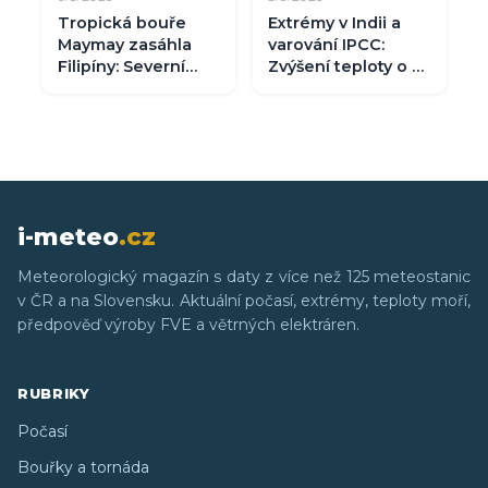
Tropická bouře
Extrémy v Indii a
Maymay zasáhla
varování IPCC:
Filipíny: Severní
Zvýšení teploty o 1
Luzon čelí větru
°C sráží úrodu o 8
přes 110 km/h a
% a ohrožuje
hrozbě sesuvů
ekonomiku
i-meteo
.cz
Meteorologický magazín s daty z více než 125 meteostanic
v ČR a na Slovensku. Aktuální počasí, extrémy, teploty moří,
předpověď výroby FVE a větrných elektráren.
RUBRIKY
Počasí
Bouřky a tornáda