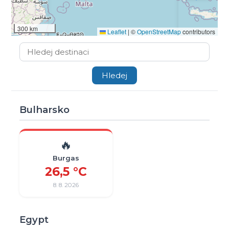
300 km
Leaflet
|
©
OpenStreetMap
contributors
Bulharsko
🔥
Burgas
26,5 °C
8. 8. 2026
Egypt