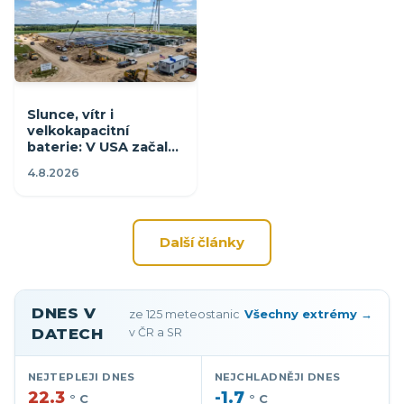
Slunce, vítr i
velkokapacitní
baterie: V USA začala
stavba hybridních
4.8.2026
projektů pro 100 000
domácností
Další články
Meteostanice, aktuální 
DNES V
Všechny extrémy →
ze 125 meteostanic
DATECH
v ČR a SR
NEJTEPLEJI DNES
NEJCHLADNĚJI DNES
22.3
-1.7
° C
° C