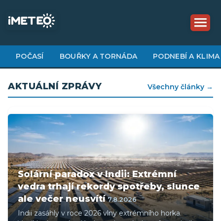
Přejít
k
hlavnímu
obsahu
POČASÍ
BOUŘKY A TORNÁDA
PODNEBÍ A KLIMA
AKTUÁLNÍ ZPRÁVY
Všechny články →
Solární paradox v Indii: Extrémní
vedra trhají rekordy spotřeby, slunce
ale večer neusvítí
7.8.2026
Indii zasáhly v roce 2026 vlny extrémního horka.