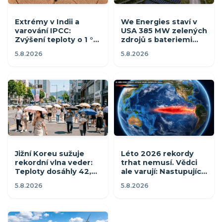
Extrémy v Indii a
We Energies staví v
varování IPCC:
USA 385 MW zelených
Zvýšení teploty o 1 °C
zdrojů s bateriemi
sráží úrodu o 8 % a
pro 100 tisíc domů
5.8.2026
5.8.2026
ohrožuje ekonomiku
Jižní Koreu sužuje
Léto 2026 rekordy
rekordní vlna veder:
trhat nemusí. Vědci
Teploty dosáhly 42,5
ale varují: Nastupující
°C a vláda vyhlásila
El Niño vše změní
5.8.2026
5.8.2026
stav katastrofy