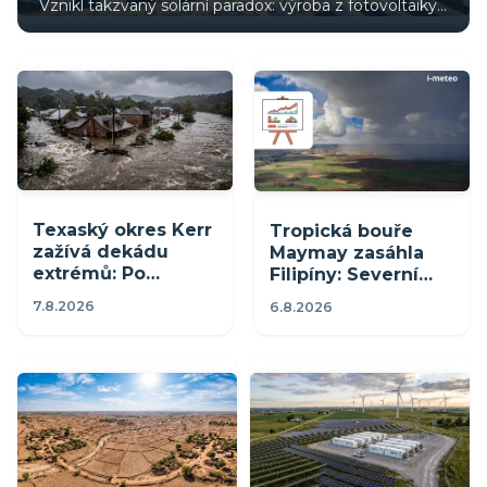
Vznikl takzvaný solární paradox: výroba z fotovoltaiky
vrcholí v poledne, ale spotřeba klimatizací pokračuje
dlouho do noci. Krizové večery tak musí zachraňovat
uhelné elektrárny.
Texaský okres Kerr
Tropická bouře
zažívá dekádu
Maymay zasáhla
extrémů: Po
Filipíny: Severní
rekordních
Luzon čelí větru
7.8.2026
6.8.2026
mrazech a suchu
přes 110 km/h a
přišly dvě zničující
hrozbě sesuvů
povodně