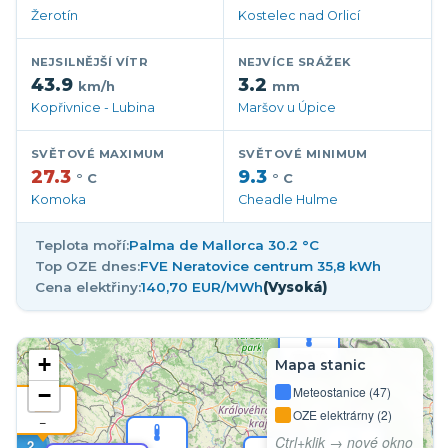
Žerotín
Kostelec nad Orlicí
NEJSILNĚJŠÍ VÍTR
NEJVÍCE SRÁŽEK
43.9
3.2
km/h
mm
Kopřivnice - Lubina
Maršov u Úpice
SVĚTOVÉ MAXIMUM
SVĚTOVÉ MINIMUM
27.3
9.3
° C
° C
Komoka
Cheadle Hulme
37,3 °C
Teplota moří:
Palma de Mallorca 30.2 °C
Top OZE dnes:
FVE Neratovice centrum 35,8 kWh
Cena elektřiny:
140,70 EUR/MWh
(Vysoká)
2
35,9 °C
+
Mapa stanic
−
Meteostanice (47)
OZE elektrárny (2)
–
Ctrl+klik → nové okno
2