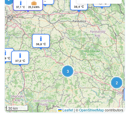
–
-1,7 °C
38,4 °C
37,1 °C
25,3 kWh
36,8 °C
34,9 °C
37,2 °C
3
2
30 km
Leaflet
|
©
OpenStreetMap
contributors