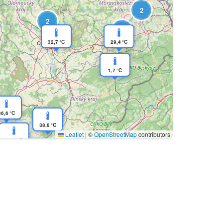
2
2
2
32,7 °C
29,4 °C
1,7 °C
36,6 °C
38,8 °C
Leaflet
|
©
OpenStreetMap
contributors
39,5 °C
34,9 °C