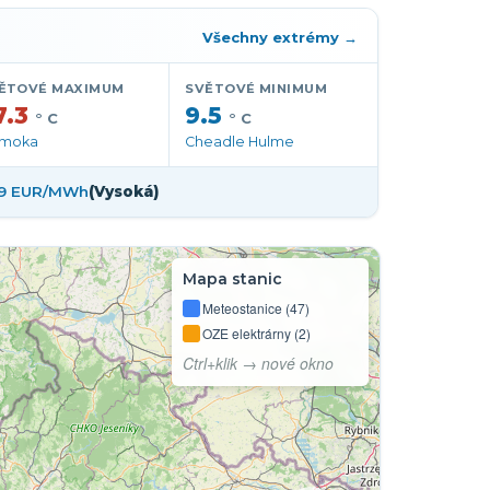
 i-meteo.cz
Všechny extrémy →
ĚTOVÉ MAXIMUM
SVĚTOVÉ MINIMUM
7.3
9.5
° C
° C
moka
Cheadle Hulme
09 EUR/MWh
(Vysoká)
Mapa stanic
Meteostanice (47)
OZE elektrárny (2)
Ctrl+klik → nové okno