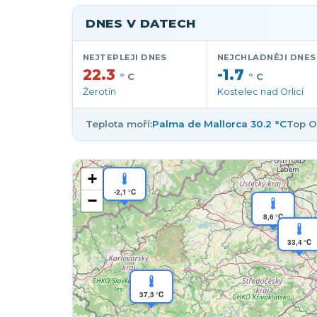
Meteostanice, aktuální 
DNES V DATECH
NEJTEPLEJI DNES
NEJCHLADNĚJI DNES
22.3
-1.7
° C
° C
Žerotín
Kostelec nad Orlicí
Teplota moří:
Palma de Mallorca 30.2 °C
Top O
+
-2,1 °C
−
8,6 °C
33,4 °C
37,3 °C