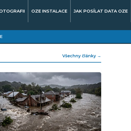
OTOGRAFII
OZE INSTALACE
JAK POSÍLAT DATA OZE
E
Všechny články →