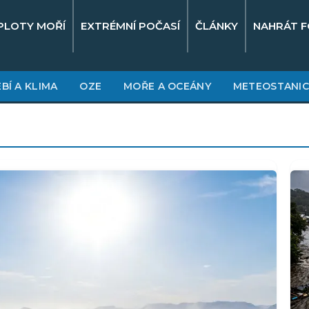
PLOTY MOŘÍ
EXTRÉMNÍ POČASÍ
ČLÁNKY
NAHRÁT F
BÍ A KLIMA
OZE
MOŘE A OCEÁNY
METEOSTANIC