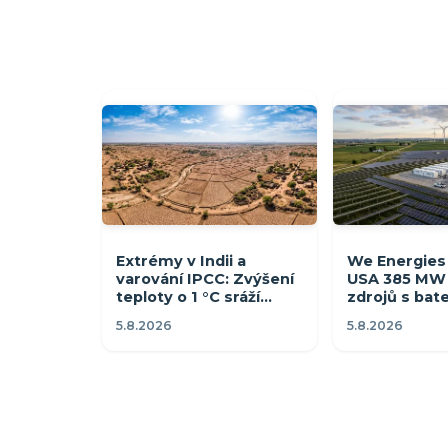
Extrémy v Indii a
We Energies 
varování IPCC: Zvýšení
USA 385 MW 
teploty o 1 °C sráží
zdrojů s bat
úrodu o 8 % a ohrožuje
100 tisíc do
5.8.2026
5.8.2026
ekonomiku