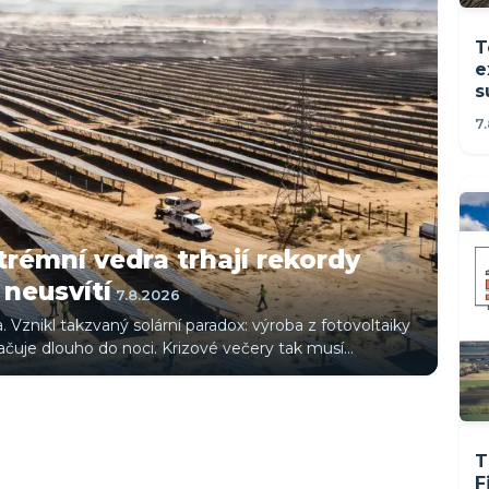
T
e
s
7
xtrémní vedra trhají rekordy
 neusvítí
7.8.2026
. Vznikl takzvaný solární paradox: výroba z fotovoltaiky
račuje dlouho do noci. Krizové večery tak musí
T
F