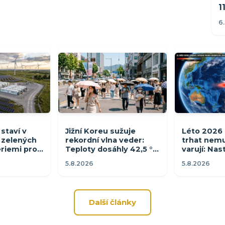
1
6
staví v
Jižní Koreu sužuje
Léto 2026
zelených
rekordní vlna veder:
trhat nemu
eriemi pro
Teploty dosáhly 42,5 °C
varují: Nast
mů
a vláda vyhlásila stav
Niño vše z
5.8.2026
5.8.2026
katastrofy
Další články