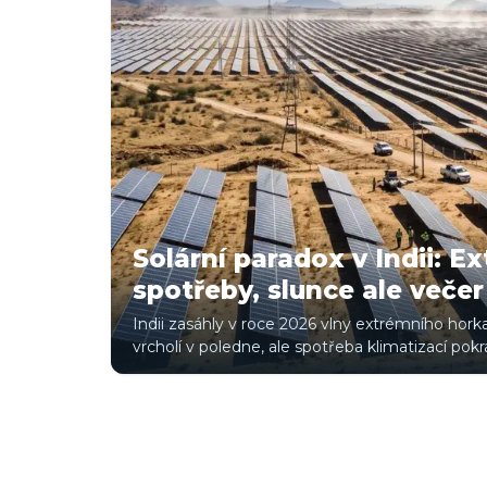
Solární paradox v Indii: E
spotřeby, slunce ale večer
Indii zasáhly v roce 2026 vlny extrémního horka
vrcholí v poledne, ale spotřeba klimatizací pok
zachraňovat uhelné elektrárny.