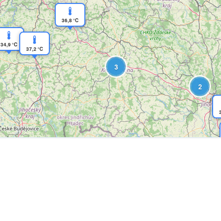
36,8 °C
34,9 °C
37,2 °C
3
2