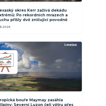
exaský okres Kerr zažívá dekádu
xtrémů: Po rekordních mrazech a
uchu přišly dvě zničující povodně
.8.2026
ropická bouře Maymay zasáhla
ilipíny: Severní Luzon čelí větru přes