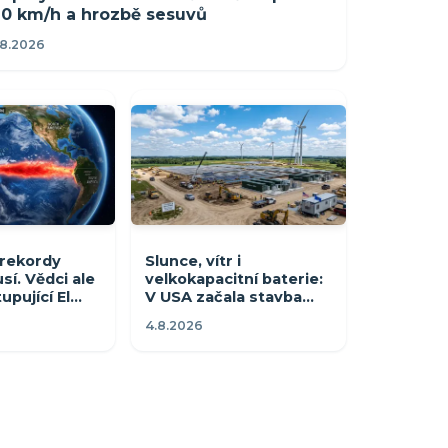
10 km/h a hrozbě sesuvů
.8.2026
 rekordy
Slunce, vítr i
sí. Vědci ale
velkokapacitní baterie:
upující El
V USA začala stavba
mění
hybridních projektů pro
4.8.2026
100 000 domácností