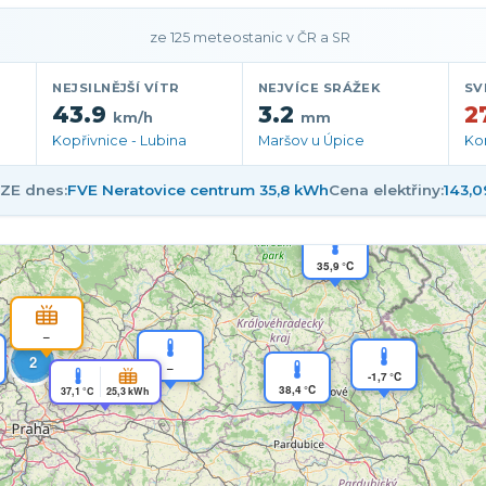
počasí a meteorologie –
ze 125 meteostanic v ČR a SR
NEJSILNĚJŠÍ VÍTR
NEJVÍCE SRÁŽEK
SV
43.9
3.2
2
km/h
mm
37,3 °C
Kopřivnice - Lubina
Maršov u Úpice
Ko
ZE dnes:
FVE Neratovice centrum 35,8 kWh
Cena elektřiny:
143,
2
35,9 °C
–
2
–
-1,7 °C
38,4 °C
37,1 °C
25,3 kWh