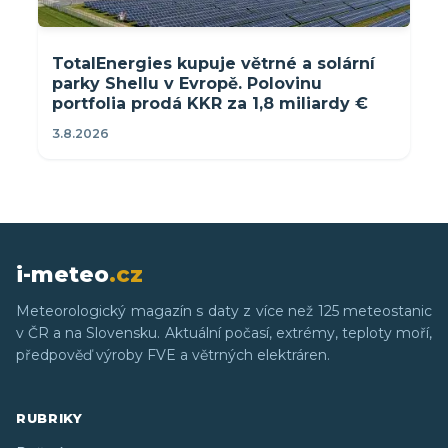
TotalEnergies kupuje větrné a solární
parky Shellu v Evropě. Polovinu
portfolia prodá KKR za 1,8 miliardy €
3.8.2026
i-meteo
.cz
Meteorologický magazín s daty z více než 125 meteostanic
v ČR a na Slovensku. Aktuální počasí, extrémy, teploty moří,
předpověď výroby FVE a větrných elektráren.
RUBRIKY