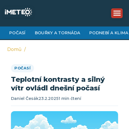
Přejít
k
hlavnímu
obsahu
POČASÍ
BOUŘKY A TORNÁDA
PODNEBÍ A KLIMA
Domů
Drobečková
POČASÍ
navigace
Teplotní kontrasty a silný
vítr ovládl dnešní počasí
Daniel Česák
23.2.2025
1 min čtení