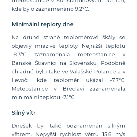
meteostanice v Konstantinových Lázních,
kde bylo zaznamenáno 9.2°C.
Minimální teploty dne
Na druhé straně teploměrové škály se
objevily mrazivé teploty. Nejnižší teplotu
-8.3°C zaznamenala meteostanice v
Banské Štiavnici na Slovensku. Podobně
chladné bylo také ve Valašské Polance a v
Levoči, kde teploměr ukázal -7.7°C.
Meteostanice v Břeclavi zaznamenala
minimální teplotu -7.1°C.
Silný vítr
Dnešek byl také poznamenán silným
větrem. Nejvyšší rychlost větru 15.8 m/s