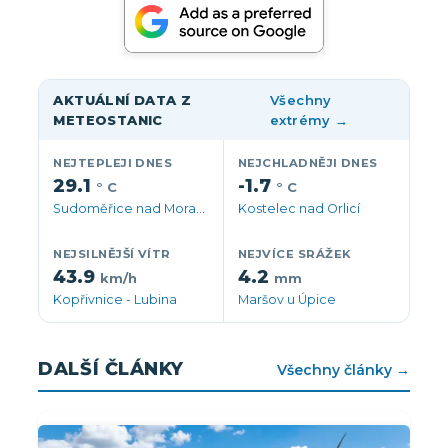
AKTUÁLNÍ DATA Z
Všechny
METEOSTANIC
extrémy →
NEJTEPLEJI DNES
NEJCHLADNĚJI DNES
29.1
-1.7
° C
° C
Sudoměřice nad Moravou
Kostelec nad Orlicí
NEJSILNĚJŠÍ VÍTR
NEJVÍCE SRÁŽEK
43.9
4.2
km/h
mm
Kopřivnice - Lubina
Maršov u Úpice
DALŠÍ ČLÁNKY
Všechny články →