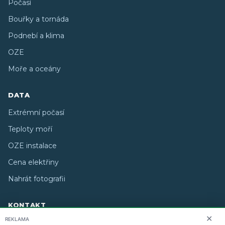
Počasí
Bouřky a tornáda
Podnebí a klima
OZE
Moře a oceány
DATA
Extrémní počasí
Teploty moří
OZE instalace
Cena elektřiny
Nahrát fotografii
KONTAKT
✕
REKLAMA
O nás