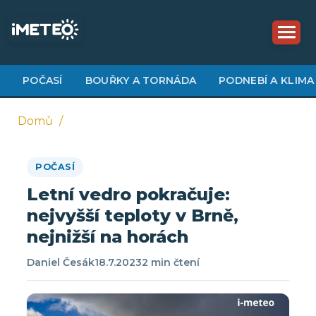
Přejít
k
hlavnímu
obsahu
POČASÍ
BOUŘKY A TORNÁDA
PODNEBÍ A KLIMA
Domů
Drobečková
POČASÍ
navigace
Letní vedro pokračuje:
nejvyšší teploty v Brně,
nejnižší na horách
Daniel Česák
18.7.2023
2 min čtení