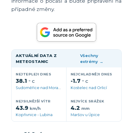
informace o počasí a buďte připraveni na
případné změny.
AKTUÁLNÍ DATA Z
Všechny
METEOSTANIC
extrémy →
NEJTEPLEJI DNES
NEJCHLADNĚJI DNES
38.1
-1.7
° C
° C
Sudoměřice nad Moravou
Kostelec nad Orlicí
NEJSILNĚJŠÍ VÍTR
NEJVÍCE SRÁŽEK
43.9
4.2
km/h
mm
Kopřivnice - Lubina
Maršov u Úpice