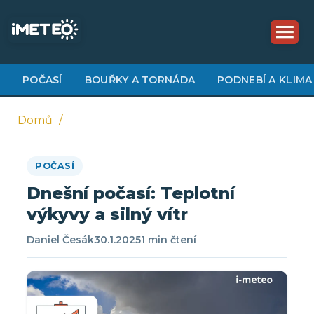
Přejít
k
hlavnímu
obsahu
POČASÍ
BOUŘKY A TORNÁDA
PODNEBÍ A KLIMA
Domů
Drobečková
POČASÍ
navigace
Dnešní počasí: Teplotní
výkyvy a silný vítr
Daniel Česák
30.1.2025
1 min čtení