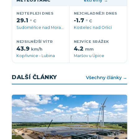
NEJTEPLEJI DNES
NEJCHLADNĚJI DNES
29.1
-1.7
° C
° C
Sudoměřice nad Moravou
Kostelec nad Orlicí
NEJSILNĚJŠÍ VÍTR
NEJVÍCE SRÁŽEK
43.9
4.2
km/h
mm
Kopřivnice - Lubina
Maršov u Úpice
DALŠÍ ČLÁNKY
Všechny články →