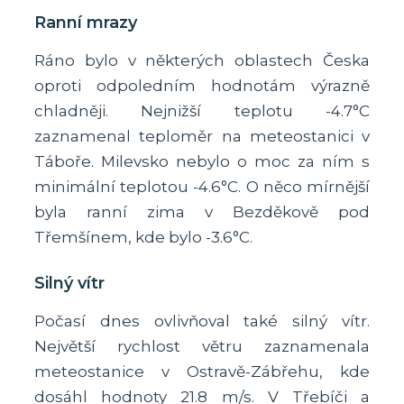
Ranní mrazy
Ráno bylo v některých oblastech Česka
oproti odpoledním hodnotám výrazně
chladněji. Nejnižší teplotu -4.7°C
zaznamenal teploměr na meteostanici v
Táboře. Milevsko nebylo o moc za ním s
minimální teplotou -4.6°C. O něco mírnější
byla ranní zima v Bezděkově pod
Třemšínem, kde bylo -3.6°C.
Silný vítr
Počasí dnes ovlivňoval také silný vítr.
Největší rychlost větru zaznamenala
meteostanice v Ostravě-Zábřehu, kde
dosáhl hodnoty 21.8 m/s. V Třebíči a