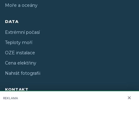
Moře a oceány
DATA
Extrémní počasí
Teploty moří
OZE instalace
Cena elektřiny
Nahrát fotografii
KONTAKT
✕
REKLAMA
O nás
info@i-meteo.cz
Twitter / X
ČHMÚ