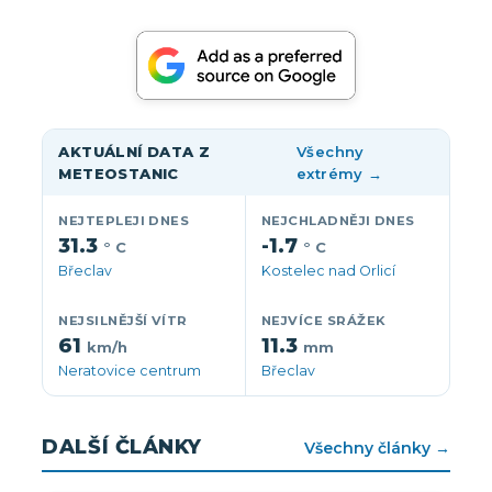
AKTUÁLNÍ DATA Z
Všechny
METEOSTANIC
extrémy →
NEJTEPLEJI DNES
NEJCHLADNĚJI DNES
31.3
-1.7
° C
° C
Břeclav
Kostelec nad Orlicí
NEJSILNĚJŠÍ VÍTR
NEJVÍCE SRÁŽEK
61
11.3
km/h
mm
Neratovice centrum
Břeclav
DALŠÍ ČLÁNKY
Všechny články →