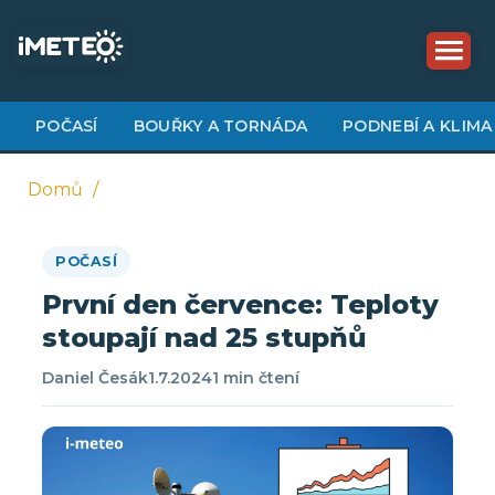
Přejít
k
hlavnímu
obsahu
POČASÍ
BOUŘKY A TORNÁDA
PODNEBÍ A KLIMA
Domů
Drobečková
POČASÍ
navigace
První den července: Teploty
stoupají nad 25 stupňů
Daniel Česák
1.7.2024
1 min čtení