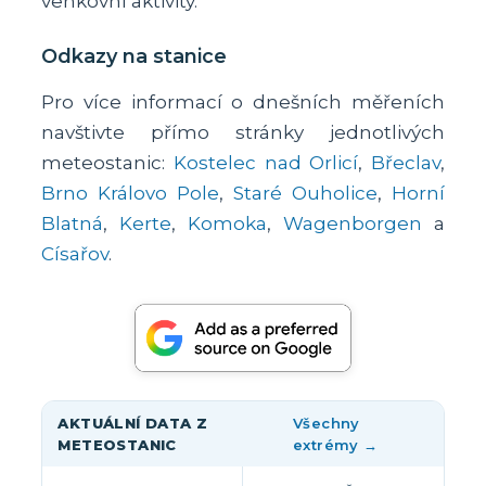
venkovní aktivity.
Odkazy na stanice
Pro více informací o dnešních měřeních
navštivte přímo stránky jednotlivých
meteostanic:
Kostelec nad Orlicí
,
Břeclav
,
Brno Královo Pole
,
Staré Ouholice
,
Horní
Blatná
,
Kerte
,
Komoka
,
Wagenborgen
a
Císařov
.
AKTUÁLNÍ DATA Z
Všechny
METEOSTANIC
extrémy →