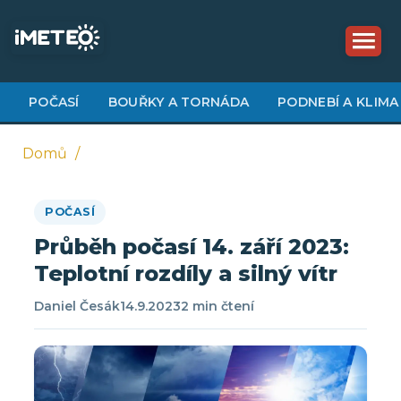
Přejít
k
hlavnímu
obsahu
POČASÍ
BOUŘKY A TORNÁDA
PODNEBÍ A KLIMA
Domů
Drobečková
POČASÍ
navigace
Průběh počasí 14. září 2023:
Teplotní rozdíly a silný vítr
Daniel Česák
14.9.2023
2 min čtení