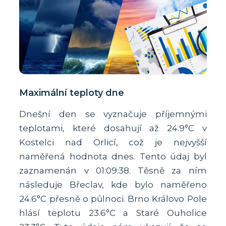
Maximální teploty dne
Dnešní den se vyznačuje příjemnými
teplotami, které dosahují až 24.9°C v
Kostelci nad Orlicí, což je nejvyšší
naměřená hodnota dnes. Tento údaj byl
zaznamenán v 01:09:38. Těsně za ním
následuje Břeclav, kde bylo naměřeno
24.6°C přesně o půlnoci. Brno Královo Pole
hlásí teplotu 23.6°C a Staré Ouholice