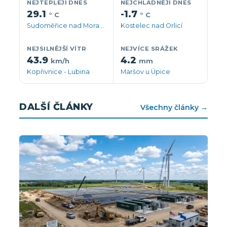
NEJTEPLEJI DNES
NEJCHLADNĚJI DNES
29.1
-1.7
° C
° C
Sudoměřice nad Moravou
Kostelec nad Orlicí
NEJSILNĚJŠÍ VÍTR
NEJVÍCE SRÁŽEK
43.9
4.2
km/h
mm
Kopřivnice - Lubina
Maršov u Úpice
DALŠÍ ČLÁNKY
Všechny články →