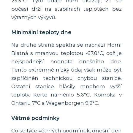
23.3°C. Tyto údaje nám ukazují, že se
počasí drží na stabilních teplotách bez
výrazných výkyvů.
Minimální teploty dne
Na druhé straně spektra se nachází Horní
Blatná s mrazivou teplotou -67.8°C, což je
nejspodnější hodnota dnešního dne.
Tento extrémně nízký údaj však může být
zapříčiněn technickou chybou stanice.
Ostatní stanice hlásily mnohem vyšší
teploty. Kerte náměřilo 5.6°C, Komoka v
Ontariu 7°C a Wagenborgen 9.2°C.
Větrné podmínky
Co se týče větrných podmínek, dnešní den