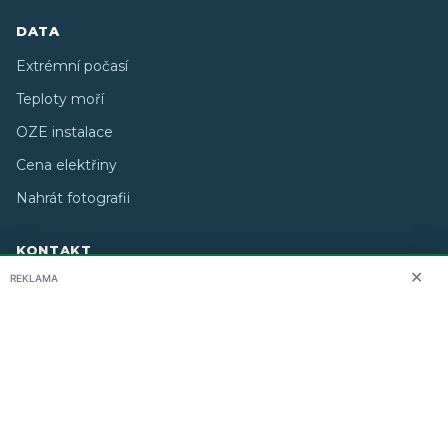
DATA
Extrémní počasí
Teploty moří
OZE instalace
Cena elektřiny
Nahrát fotografii
KONTAKT
✕
REKLAMA
O nás
info@i-meteo.cz
Twitter / X
ČHMÚ
Studiografix
Copyright © 2026 i-meteo.cz · Created by
· Některé