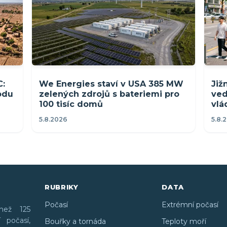
C:
We Energies staví v USA 385 MW
Již
rodu
zelených zdrojů s bateriemi pro
ved
100 tisíc domů
vlá
5.8.2026
5.8.
RUBRIKY
DATA
Počasí
Extrémní počasí
než 125
 počasí,
Bouřky a tornáda
Teploty moří