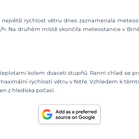
největší rychlost větru dnes zaznamenala meteost
km/h. Na druhém místě skončila meteostanice v Brně-Ž
teplotami kolem dvaceti stupňů. Ranní chlad se pro
maximální rychlostí větru v Nitře. Vzhledem k tě
n z hlediska počasí.