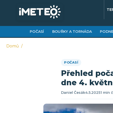
Přejít
k
TE
hlavnímu
obsahu
POČASÍ
BOUŘKY A TORNÁDA
PODNE
Domů
Drobečková
POČASÍ
navigace
Přehled poča
dne 4. květn
Daniel Česák
4.5.2025
1 min 