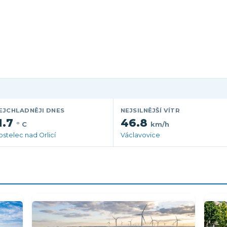
EJCHLADNĚJI DNES
NEJSILNĚJŠÍ VÍTR
1.7
46.8
° C
km/h
ostelec nad Orlicí
Václavovice