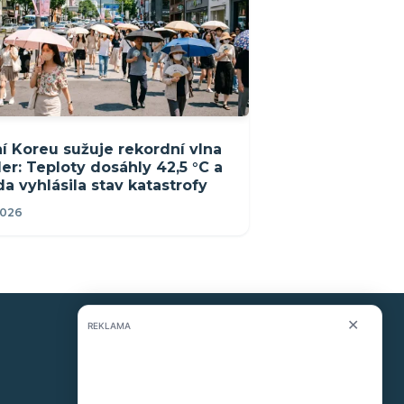
ní Koreu sužuje rekordní vlna
er: Teploty dosáhly 42,5 °C a
da vyhlásila stav katastrofy
2026
✕
REKLAMA
KONTAKT
O nás
info@i-meteo.cz