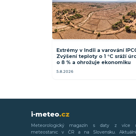
Extrémy v Indii a varování IPC
Zvýšení teploty o 1 °C sráží ú
o 8 % a ohrožuje ekonomiku
5.8.2026
i-meteo
.cz
Meteorologický magazín s daty z více 
meteostanic v ČR a na Slovensku. Aktuální