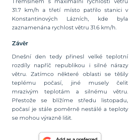
Třemšínem s maximální rychlostí větru
31.7 km/h a třetí místo patřilo stanici v
Konstantinových Lázních, kde byla
zaznamenána rychlost větru 31.6 km/h.
Závěr
Dnešní den tedy přinesl velké teplotní
rozdíly napříč republikou i silné nárazy
větru. Zatímco některé oblasti se těšily
teplému počasí, jiné musely čelit
mrazivým teplotám a silnému větru.
Přestože se blížíme středu listopadu,
počasí je stále poměrně nestálé a teploty
se mohou výrazně lišit.