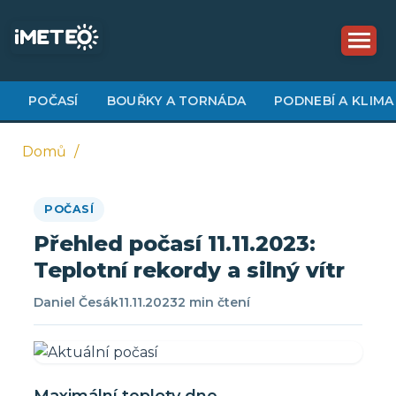
Přejít
k
hlavnímu
obsahu
POČASÍ
BOUŘKY A TORNÁDA
PODNEBÍ A KLIMA
Domů
Drobečková
POČASÍ
navigace
Přehled počasí 11.11.2023:
Teplotní rekordy a silný vítr
Daniel Česák
11.11.2023
2 min čtení