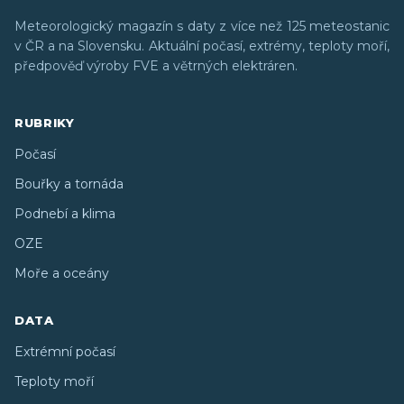
DALŠÍ ČLÁNKY
Všechny články →
Extrémy v Indii a varování IPCC:
Zvýšení teploty o 1 °C sráží úrodu o 8 %
a ohrožuje ekonomiku
5.8.2026