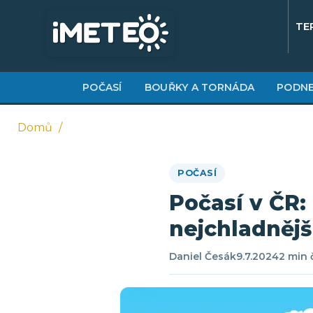
Přejít
k
TE
hlavnímu
obsahu
POČASÍ
BOUŘKY A TORNÁDA
PODNE
Domů
Drobečková
POČASÍ
navigace
Počasí v ČR:
nejchladnějš
Daniel Česák
9.7.2024
2 min 