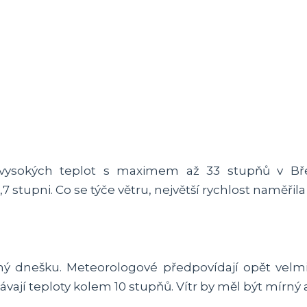
ysokých teplot s maximem až 33 stupňů v Břecl
 stupni. Co se týče větru, největší rychlost naměřila 
bný dnešku. Meteorologové předpovídají opět velm
vají teploty kolem 10 stupňů. Vítr by měl být mírný a