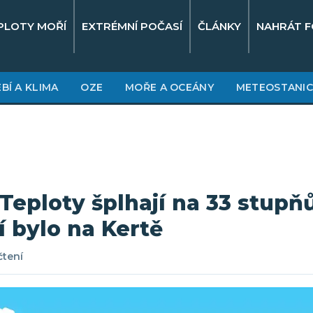
PLOTY MOŘÍ
EXTRÉMNÍ POČASÍ
ČLÁNKY
NAHRÁT F
BÍ A KLIMA
OZE
MOŘE A OCEÁNY
METEOSTANIC
 Teploty šplhají na 33 stupň
í bylo na Kertě
čtení