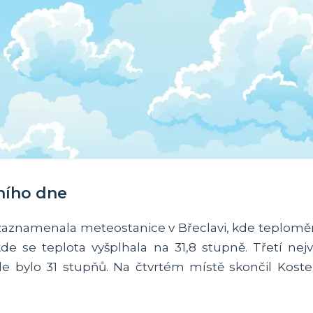
ního dne
zaznamenala meteostanice v Břeclavi, kde teploměr 
de se teplota vyšplhala na 31,8 stupně. Třetí nejv
e bylo 31 stupňů. Na čtvrtém místě skončil Koste