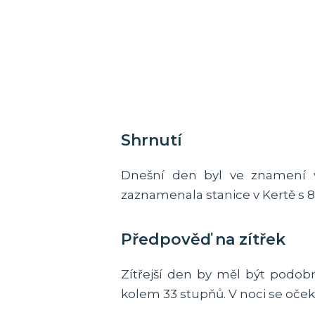
Shrnutí
Dnešní den byl ve znamení v
zaznamenala stanice v Kertě s 8,7
Předpověď na zítřek
Zítřejší den by měl být podo
kolem 33 stupňů. V noci se očeká