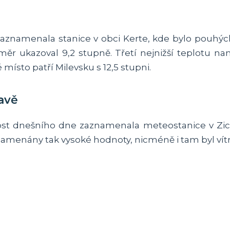
zaznamenala stanice v obci Kerte, kde bylo pouhých
měr ukazoval 9,2 stupně. Třetí nejnižší teplotu n
 místo patří Milevsku s 12,5 stupni.
avě
hlost dnešního dne zaznamenala meteostanice v Zich
amenány tak vysoké hodnoty, nicméně i tam byl vítr d