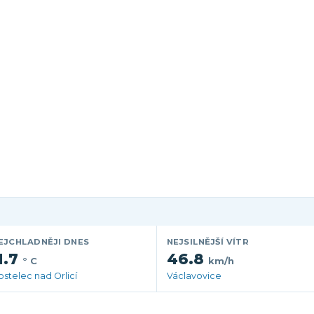
EJCHLADNĚJI DNES
NEJSILNĚJŠÍ VÍTR
1.7
46.8
° C
km/h
ostelec nad Orlicí
Václavovice