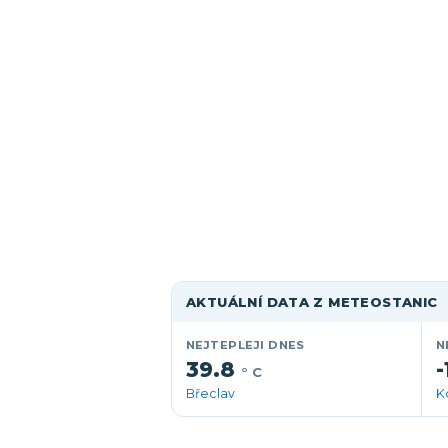
AKTUÁLNÍ DATA Z METEOSTANIC
NEJTEPLEJI DNES
N
39.8
-
° C
Břeclav
K