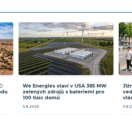
C:
We Energies staví v USA 385 MW
Již
rodu
zelených zdrojů s bateriemi pro
ved
100 tisíc domů
vlá
5.8.2026
5.8.