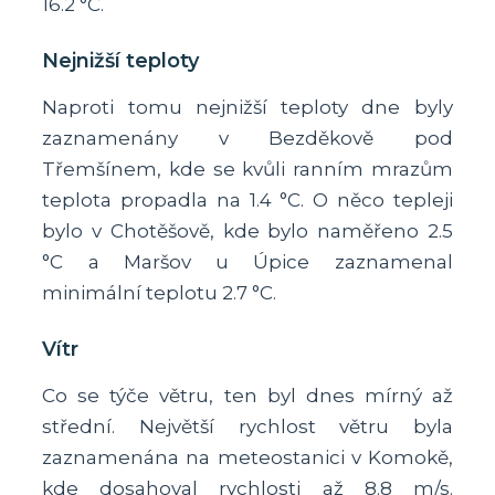
16.2 °C.
Nejnižší teploty
Naproti tomu nejnižší teploty dne byly
zaznamenány v Bezděkově pod
Třemšínem, kde se kvůli ranním mrazům
teplota propadla na 1.4 °C. O něco tepleji
bylo v Chotěšově, kde bylo naměřeno 2.5
°C a Maršov u Úpice zaznamenal
minimální teplotu 2.7 °C.
Vítr
Co se týče větru, ten byl dnes mírný až
střední. Největší rychlost větru byla
zaznamenána na meteostanici v Komokě,
kde dosahoval rychlosti až 8.8 m/s.