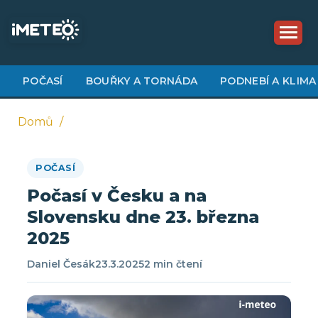
Přejít
k
hlavnímu
obsahu
POČASÍ
BOUŘKY A TORNÁDA
PODNEBÍ A KLIMA
Domů
Drobečková
POČASÍ
navigace
Počasí v Česku a na
Slovensku dne 23. března
2025
Daniel Česák
23.3.2025
2 min čtení