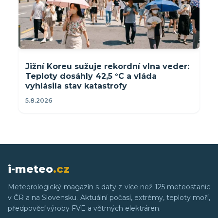
Jižní Koreu sužuje rekordní vlna veder:
Teploty dosáhly 42,5 °C a vláda
vyhlásila stav katastrofy
5.8.2026
i-meteo
.cz
Meteorologický magazín s daty z více než 125 meteostanic
v ČR a na Slovensku. Aktuální počasí, extrémy, teploty moří,
předpověď výroby FVE a větrných elektráren.