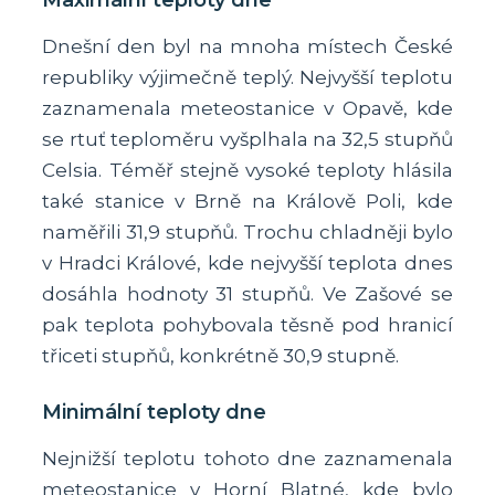
Maximální teploty dne
Dnešní den byl na mnoha místech České
republiky výjimečně teplý. Nejvyšší teplotu
zaznamenala meteostanice v Opavě, kde
se rtuť teploměru vyšplhala na 32,5 stupňů
Celsia. Téměř stejně vysoké teploty hlásila
také stanice v Brně na Králově Poli, kde
naměřili 31,9 stupňů. Trochu chladněji bylo
v Hradci Králové, kde nejvyšší teplota dnes
dosáhla hodnoty 31 stupňů. Ve Zašové se
pak teplota pohybovala těsně pod hranicí
třiceti stupňů, konkrétně 30,9 stupně.
Minimální teploty dne
Nejnižší teplotu tohoto dne zaznamenala
meteostanice v Horní Blatné, kde bylo