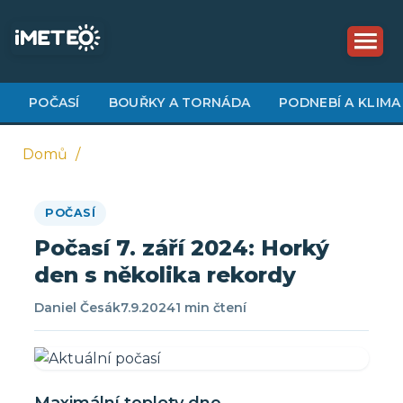
Přejít
k
hlavnímu
obsahu
POČASÍ
BOUŘKY A TORNÁDA
PODNEBÍ A KLIMA
Domů
Drobečková
POČASÍ
navigace
Počasí 7. září 2024: Horký
den s několika rekordy
Daniel Česák
7.9.2024
1 min čtení