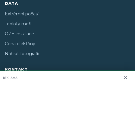
DATA
Extrémní počasí
Teploty moří
OZE instalace
Cena elektřiny
Nahrát fotografii
KONTAKT
✕
REKLAMA
O nás
info@i-meteo.cz
Twitter / X
ČHMÚ
Studiografix
Copyright © 2026 i-meteo.cz · Created by
· Některé
Icons8
ikony: