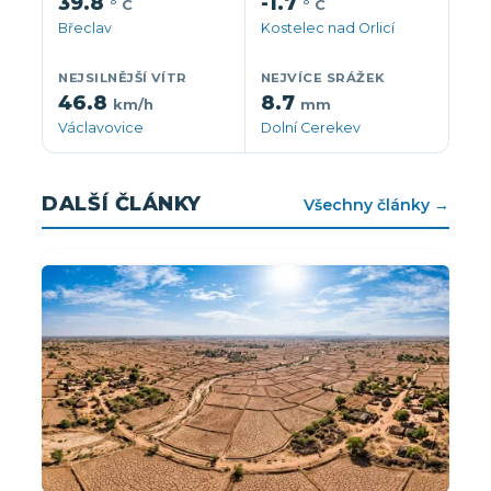
39.8
-1.7
° C
° C
Břeclav
Kostelec nad Orlicí
NEJSILNĚJŠÍ VÍTR
NEJVÍCE SRÁŽEK
46.8
8.7
km/h
mm
Václavovice
Dolní Cerekev
DALŠÍ ČLÁNKY
Všechny články →