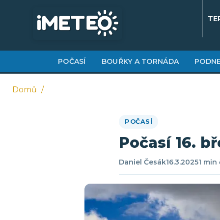
Přejít
k
TE
hlavnímu
obsahu
POČASÍ
BOUŘKY A TORNÁDA
PODNE
Domů
Drobečková
POČASÍ
navigace
Počasí 16. bř
Daniel Česák
16.3.2025
1 min 