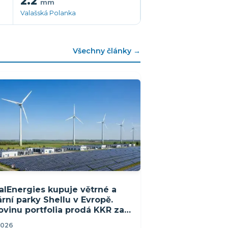
2.2
mm
Valašská Polanka
Všechny články →
alEnergies kupuje větrné a
ární parky Shellu v Evropě.
ovinu portfolia prodá KKR za
 miliardy €
2026