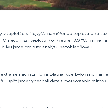
íly v teplotách. Nejvyšší naměřenou teplotu dne z
C. O něco nižší teplotu, konkrétně 10,9 °C, naměřil
liku jsme pro tuto analýzu nezohledňovali.
ktra se nachází Horní Blatná, kde bylo ráno naměře
°C. Opět jsme vynechali data z meteostanic mimo Č