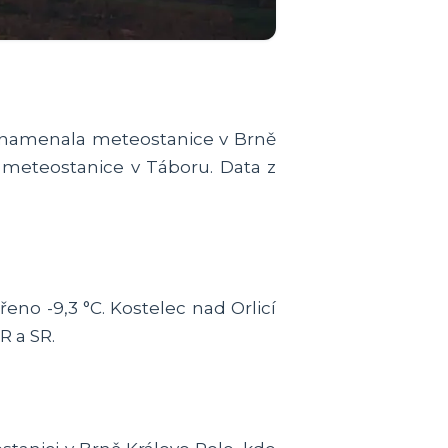
aznamenala meteostanice v Brně
a meteostanice v Táboru. Data z
no -9,3 °C. Kostelec nad Orlicí
R a SR.