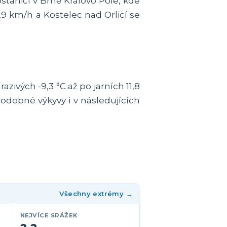
stanici v Brně Královo Pole, kde
,9 km/h a Kostelec nad Orlicí se
ivých -9,3 °C až po jarních 11,8
 podobné výkyvy i v následujících
Všechny extrémy →
NEJVÍCE SRÁŽEK