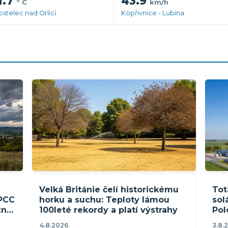
1.7
43.9
° C
km/h
ostelec nad Orlicí
Kopřivnice - Lubina
Velká Británie čelí historickému
Tot
IPCC
horku a suchu: Teploty lámou
sol
žně
100leté rekordy a platí výstrahy
Pol
1,8
4.8.2026
3.8.