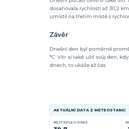
Dnešní počasí ovlivnil také vít
dosahovala rychlosti až 30,2 km
umístil na třetím místě s rychlo
Závěr
Dnešní den byl poměrně proměnli
°C. Vítr si také užil svůj den, 
dnech, to ukáže až čas.
AKTUÁLNÍ DATA Z METEOSTANIC
NEJTEPLEJI DNES
N