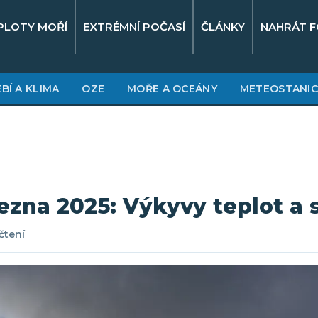
PLOTY MOŘÍ
EXTRÉMNÍ POČASÍ
ČLÁNKY
NAHRÁT F
BÍ A KLIMA
OZE
MOŘE A OCEÁNY
METEOSTANIC
ezna 2025: Výkyvy teplot a s
čtení