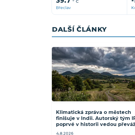
39.7
-
° C
Břeclav
K
DALŠÍ ČLÁNKY
Klimatická zpráva o městech
finišuje v Indii. Autorský tým 
poprvé v historii vedou převá
ženy
4.8.2026