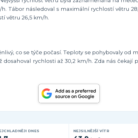
r. Nejvyšší rychlost větru byla zaznamenána na meteo
/h. Tábor následoval s maximální rychlostí větru 28
stí větru 26,5 km/h.
vý, co se týče počasí. Teploty se pohybovaly od mraz
když dosahoval rychlosti až 30,2 km/h. Zda nás čekají
EJCHLADNĚJI DNES
NEJSILNĚJŠÍ VÍTR