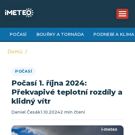
Přejít
k
hlavnímu
obsahu
POČASÍ
BOUŘKY A TORNÁDA
PODNEBÍ A KLIMA
Domů
Drobečková
POČASÍ
navigace
Počasí 1. října 2024:
Překvapivé teplotní rozdíly a
klidný vítr
Daniel Česák
1.10.2024
2 min čtení