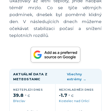
ukazovaly až letní teploty, jinde naopak
téměř mrzlo. Co se týče větrných
podmínek, dnešek byl poměrně klidný
den. V následujících dnech můžeme
očekávat stabilizaci počasí a snížení
teplotních rozdílů.
AKTUÁLNÍ DATA Z
Všechny
METEOSTANIC
extrémy →
NEJTEPLEJI DNES
NEJCHLADNĚJI DNES
39.8
-1.7
° C
° C
Břeclav
Kostelec nad Orlicí