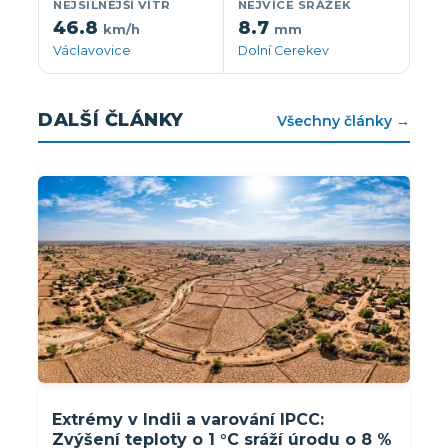
NEJSILNĚJŠÍ VÍTR
NEJVÍCE SRÁŽEK
46.8
8.7
km/h
mm
Václavovice
Dolní Cerekev
DALŠÍ ČLÁNKY
Všechny články →
Extrémy v Indii a varování IPCC:
Zvýšení teploty o 1 °C sráží úrodu o 8 %