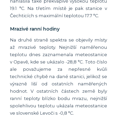
nahlásila také překvapivě vysokou teplotu
19.1 °C. Na třetím místě je pak stanice v
Čechticích s maximální teplotou 17.7 °C.
Mrazivé ranní hodiny
Na druhé straně spektra se objevily místy
až mrazivé teploty. Nejnižší naměřenou
teplotu dnes zaznamenala meteostanice
v Opavě, kde se ukázalo -28,8 °C. Toto číslo
ale považujeme za nepřesné kvůli
technické chybě na dané stanici, jelikož se
výrazně liší od ostatních naměřených
hodnot. V ostatních částech země byly
ranní teploty blízko bodu mrazu, nejnižší
spolehlivou teplotu ukázala meteostanice
ve slovenské Levoči s -0,8 °C.