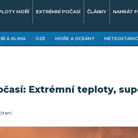
PLOTY MOŘÍ
EXTRÉMNÍ POČASÍ
ČLÁNKY
NAHRÁT F
BÍ A KLIMA
OZE
MOŘE A OCEÁNY
METEOSTANIC
očasí: Extrémní teploty, sup
 čtení