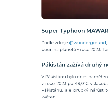
Super Typhoon MAWAR: n
Podle zdroje
@wunderground
bouři na planetě v roce 2023. T
Pákistán zažívá druhý n
V Pákistánu bylo dnes naměřeno
v roce 2023 po 49,0°C v Jacob
Pákistánu, ale prudký nárůst 
květen.