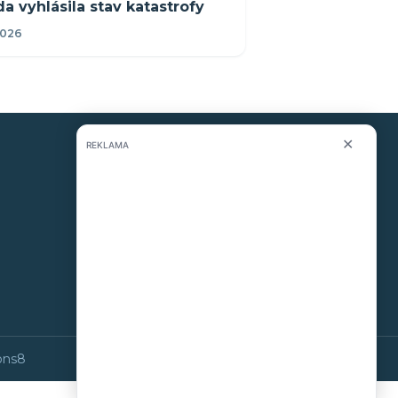
da vyhlásila stav katastrofy
2026
✕
REKLAMA
KONTAKT
O nás
info@i-meteo.cz
Twitter / X
ČHMÚ
ons8