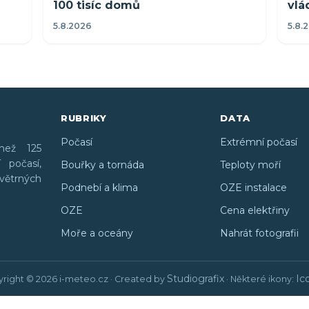
100 tisíc domů
vlá
5.8.2026
5.8.
RUBRIKY
DATA
Počasí
Extrémní počasí
než 125
 počasí,
Bouřky a tornáda
Teploty moří
větrných
Podnebí a klima
OZE instalace
OZE
Cena elektřiny
Moře a oceány
Nahrát fotografii
Studiografix
Ic
right © 2026 i-meteo.cz · Created by
· Některé ikony: