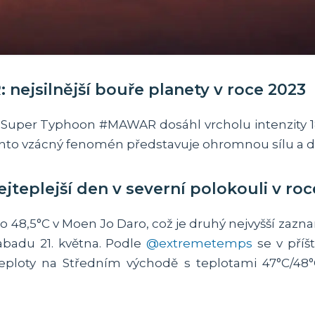
ejsilnější bouře planety v roce 2023
, Super Typhoon #MAWAR dosáhl vrcholu intenzity 185
ento vzácný fenomén představuje ohromnou sílu a de
ejteplejší den v severní polokouli v ro
 48,5°C v Moen Jo Daro, což je druhý nejvyšší zazn
abadu 21. května. Podle
@extremetemps
se v příš
teploty na Středním východě s teplotami 47°C/48