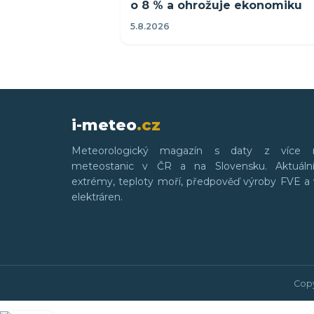
o 8 % a ohrožuje ekonomiku
5.8.2026
i-meteo
.cz
Meteorologický magazín s daty z více 
meteostanic v ČR a na Slovensku. Aktuální
extrémy, teploty moří, předpověď výroby FVE a 
elektráren.
Copy