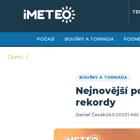
Přejít
k
TE
hlavnímu
obsahu
POČASÍ
BOUŘKY A TORNÁDA
PODNE
Domů
Drobečková
BOUŘKY A TORNÁDA
navigace
Nejnovější p
rekordy
Daniel Česák
26.5.2023
1 min