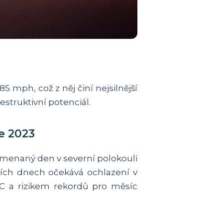
 mph, což z něj činí nejsilnější
struktivní potenciál.
ce 2023
amenaný den v severní polokouli
tích dnech očekává ochlazení v
°C a rizikem rekordů pro měsíc