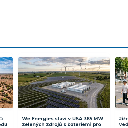
C:
We Energies staví v USA 385 MW
Již
rodu
zelených zdrojů s bateriemi pro
ved