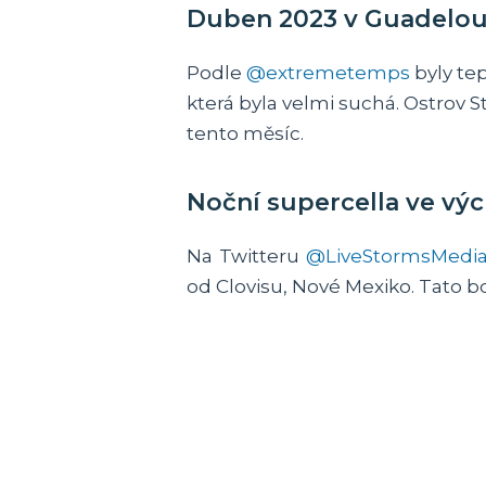
Duben 2023 v Guadeloup
Podle
@extremetemps
byly te
která byla velmi suchá. Ostrov 
tento měsíc.
Noční supercella ve vý
Na Twitteru
@LiveStormsMedi
od Clovisu, Nové Mexiko. Tato 