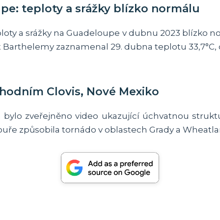
e: teploty a srážky blízko normálu
ploty a srážky na Guadeloupe v dubnu 2023 blízko no
St Barthelemy zaznamenal 29. dubna teplotu 33,7°C,
chodním Clovis, Nové Mexiko
a
bylo zveřejněno video ukazující úchvatnou strukt
bouře způsobila tornádo v oblastech Grady a Wheatla