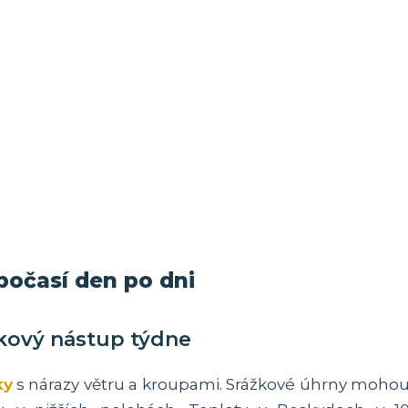
očasí den po dni
řkový nástup týdne
ky
s nárazy větru a kroupami. Srážkové úhrny moho