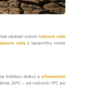
tek období ovlivní
tlaková níže
tlaková výše
z Severního moře
 za krátkou dobu) a
přízemními
sáhne 20°C – od nočních 0°C po