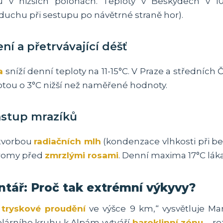
v nižších polohách. Teploty v Beskydech v 10
duchu při sestupu po návětrné straně hor).
ní a přetrvávající déšť
a
sníží denní teploty na 11-15°C. V Praze a středníc
otou o 3°C nižší než naměřené hodnoty.
ástup mrazíků
 tvorbou
radiačních mlh
(kondenzace vlhkosti při b
tromy před
zmrzlými rosami
. Denní maxima 17°C láka
tář: Proč tak extrémní výkyvy?
e
tryskové proudění
ve výšce 9 km,“ vysvětluje Ma
árního kruhu k Alpám vytváří
baroklinní zónu
– ro