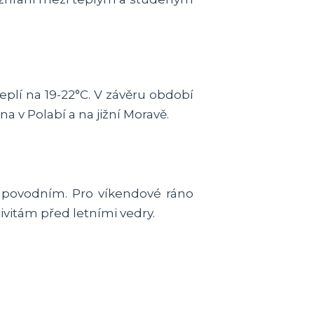
plí na 19-22°C. V závěru období
 v Polabí a na jižní Moravě.
 povodním. Pro víkendové ráno
ivitám před letními vedry.