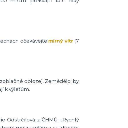
00 m.n.m. překvapí 14°C díky
h Čechách očekávejte
mírný vítr
(7
ezoblačné obloze). Zemědělci by
jí k výletům.
rie Odstrčilová z ČHMÚ. „Rychlý
zhraní mezi teplým a studeným