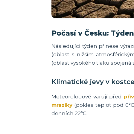
Počasí v Česku: Týden
Následující týden přinese výr
(oblast s nižším atmosférickým
(oblast vysokého tlaku spojená 
Klimatické jevy v kostc
Meteorologové varují před
pří
mrazíky
(pokles teplot pod 0°
denních 22°C.