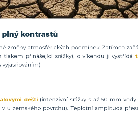
 plný kontrastů
azné změny atmosférických podmínek. Zatímco začá
 tlakem přinášející srážky), o víkendu ji vystřídá
s vyjasňováním).
e
valovými dešti
(intenzivní srážky s až 50 mm vody
C v u zemského povrchu). Teplotní amplituda pře