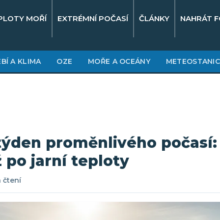
PLOTY MOŘÍ
EXTRÉMNÍ POČASÍ
ČLÁNKY
NAHRÁT F
BÍ A KLIMA
OZE
MOŘE A OCEÁNY
METEOSTANIC
týden proměnlivého počasí:
po jarní teploty
 čtení