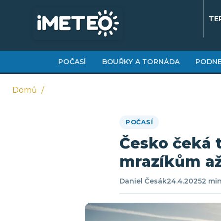
Přejít
k
TE
hlavnímu
obsahu
POČASÍ
BOUŘKY A TORNÁDA
PODNE
Domů
Drobečková
POČASÍ
navigace
Česko čeká 
mrazíkům až 
Daniel Česák
24.4.2025
2 min