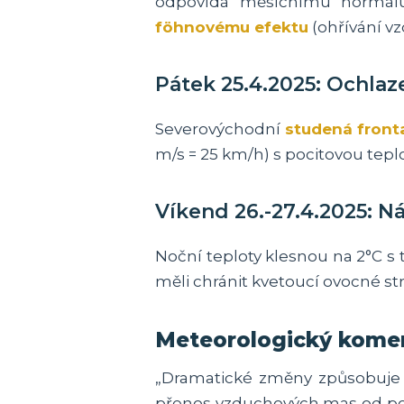
odpovídá měsíčnímu normálu 
föhnovému efektu
(ohřívání vz
Pátek 25.4.2025: Ochlaze
Severovýchodní
studená front
m/s = 25 km/h) s pocitovou tepl
Víkend 26.-27.4.2025: N
Noční teploty klesnou na 2°C s
měli chránit kvetoucí ovocné s
Meteorologický komen
„Dramatické změny způsobuj
přenos vzduchových mas od pol