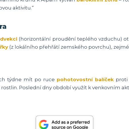
vou aktivitu.“
ra
advekci
(horizontální proudění teplého vzduchu) ote
řky
(z lokálního přehřátí zemského povrchu), zejména
ch týdne mít po ruce
pohotovostní balíček
proti
 rostlin. Poslední dny období využít k venkovním akt