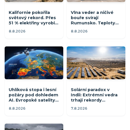
Kalifornie pokořila
Vlna veder a ničivé
světový rekord. Přes
bouře svírají
51 % elektřiny vyrobila
Rumunsko. Teploty
za měsíc ze slunce
přesahují 41 °C, úřady
8.8.2026
8.8.2026
vyhlásily červený kód
Uhlíková stopa i lesní
Solární paradox v
požáry pod dohledem
Indii: Extrémní vedra
AI. Evropské satelity
trhají rekordy
měří emise měst po
spotřeby, slunce ale
8.8.2026
7.8.2026
hodinách
večer neusvítí