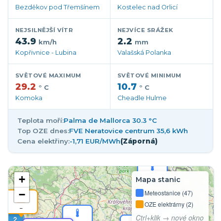
Bezděkov pod Třemšínem
Kostelec nad Orlicí
NEJSILNĚJŠÍ VÍTR
NEJVÍCE SRÁŽEK
43.9
2.2
km/h
mm
Kopřivnice - Lubina
Valašská Polanka
SVĚTOVÉ MAXIMUM
SVĚTOVÉ MINIMUM
29.2
10.7
° C
° C
Komoka
Cheadle Hulme
37,3 °C
Teplota moří:
Palma de Mallorca 30.3 °C
Top OZE dnes:
FVE Neratovice centrum 35,6 kWh
Cena elektřiny:
-1,71 EUR/MWh
(Záporná)
2
35,9 °C
+
Mapa stanic
−
Meteostanice (47)
OZE elektrárny (2)
–
Ctrl+klik → nové okno
2