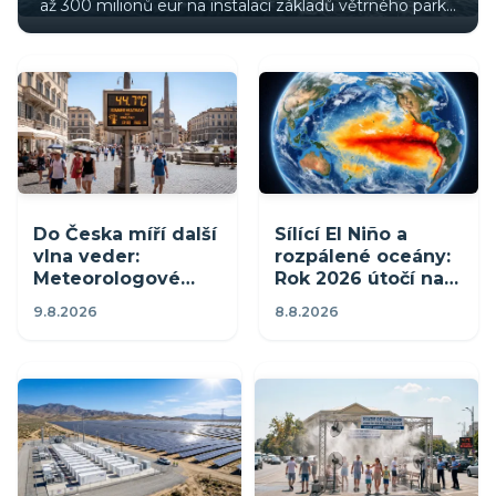
až 300 milionů eur na instalaci základů větrného parku
Zeevonk u nizozemského pobřeží. Projekt o výkonu 1
GW přinese čistou energii i zelený vodík.
Do Česka míří další
Sílící El Niño a
vlna veder:
rozpálené oceány:
Meteorologové
Rok 2026 útočí na
varují před
teplotní rekordy,
9.8.2026
8.8.2026
supertropy a
vrchol přijde v roce
teplotami až 35 °C
2027