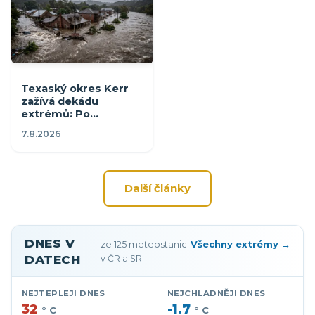
Texaský okres Kerr
zažívá dekádu
extrémů: Po
rekordních mrazech a
7.8.2026
suchu přišly dvě
zničující povodně
Další články
Meteostanice, aktuální 
DNES V
Všechny extrémy →
ze 125 meteostanic
DATECH
v ČR a SR
NEJTEPLEJI DNES
NEJCHLADNĚJI DNES
32
-1.7
° C
° C