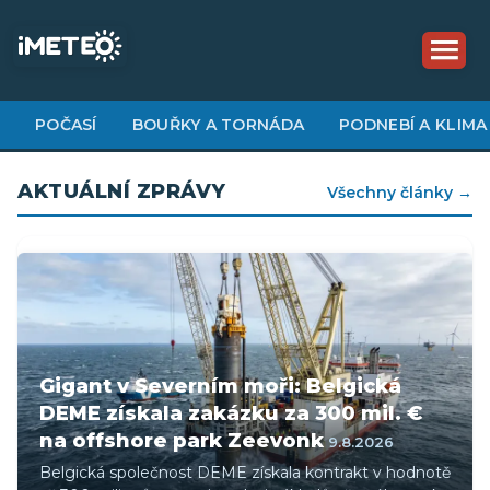
Přejít
k
hlavnímu
obsahu
POČASÍ
BOUŘKY A TORNÁDA
PODNEBÍ A KLIMA
AKTUÁLNÍ ZPRÁVY
Všechny články →
Gigant v Severním moři: Belgická
DEME získala zakázku za 300 mil. €
na offshore park Zeevonk
9.8.2026
Belgická společnost DEME získala kontrakt v hodnotě