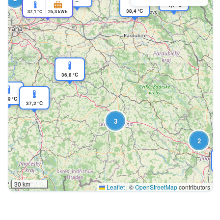
–
-1,7 °C
38,4 °C
37,1 °C
25,3 kWh
36,8 °C
34,9 °C
37,2 °C
3
2
30 km
Leaflet
|
©
OpenStreetMap
contributors