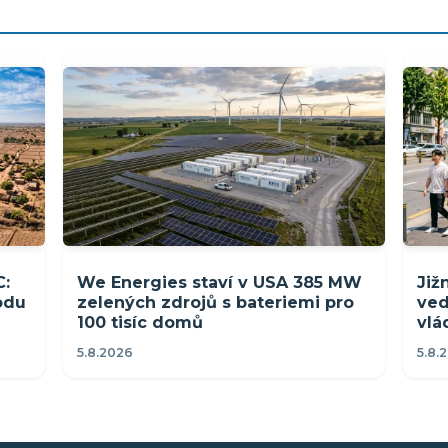
C:
We Energies staví v USA 385 MW
Již
rodu
zelených zdrojů s bateriemi pro
ved
100 tisíc domů
vlá
5.8.2026
5.8.