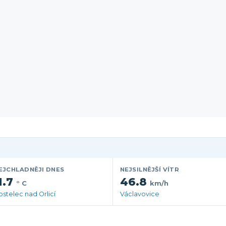
EJCHLADNĚJI DNES
NEJSILNĚJŠÍ VÍTR
1.7
46.8
° C
km/h
ostelec nad Orlicí
Václavovice