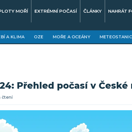
PLOTY MOŘÍ
EXTRÉMNÍ POČASÍ
ČLÁNKY
NAHRÁT F
BÍ A KLIMA
OZE
MOŘE A OCEÁNY
METEOSTANIC
24: Přehled počasí v České 
 čtení