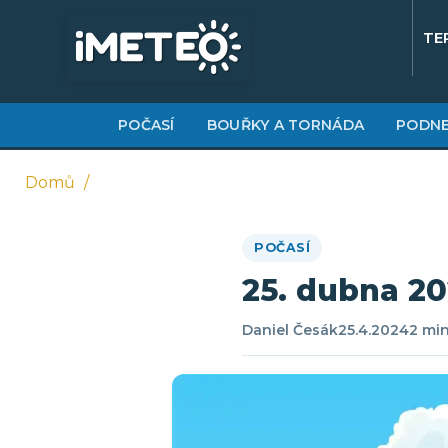
Přejít
k
TE
hlavnímu
obsahu
POČASÍ
BOUŘKY A TORNÁDA
PODNE
Domů
Drobečková
POČASÍ
navigace
25. dubna 20
Daniel Česák
25.4.2024
2 min