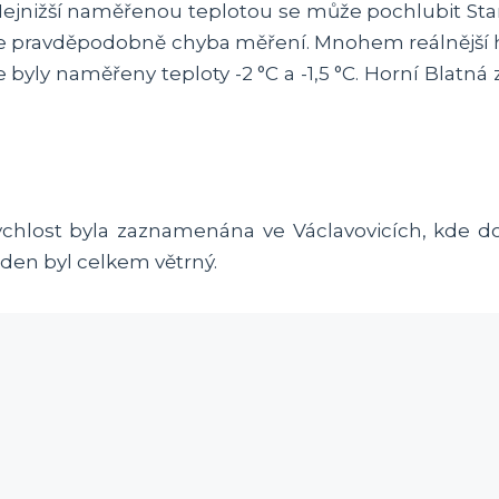
 Nejnižší naměřenou teplotou se může pochlubit St
 je pravděpodobně chyba měření. Mnohem reálnější
 byly naměřeny teploty -2 °C a -1,5 °C. Horní Blatn
 rychlost byla zaznamenána ve Václavovicích, kde do
 den byl celkem větrný.