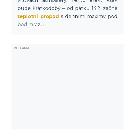
vrstvách atmosféry. Tento efekt však
bude krátkodobý – od pátku 14.2. začne
teplotní propad
s denními maximy pod
bod mrazu.