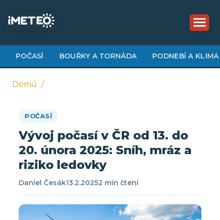
Přejít
k
hlavnímu
obsahu
POČASÍ
BOUŘKY A TORNÁDA
PODNEBÍ A KLIMA
Domů
Drobečková
POČASÍ
navigace
Vývoj počasí v ČR od 13. do
20. února 2025: Sníh, mráz a
riziko ledovky
Daniel Česák
13.2.2025
2 min čtení