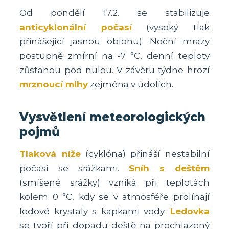
Od pondělí 17.2. se stabilizuje
anticyklonální počasí
(vysoký tlak
přinášející jasnou oblohu). Noční mrazy
postupně zmírní na -7 °C, denní teploty
zůstanou pod nulou. V závěru týdne hrozí
mrznoucí mlhy
zejména v údolích.
Vysvětlení meteorologických
pojmů
Tlaková níže
(cyklóna) přináší nestabilní
počasí se srážkami.
Sníh s deštěm
(smíšené srážky) vzniká při teplotách
kolem 0 °C, kdy se v atmosféře prolínají
ledové krystaly s kapkami vody.
Ledovka
se tvoří při dopadu deště na prochlazený