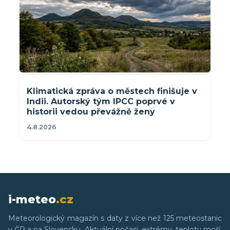
Klimatická zpráva o městech finišuje v
Indii. Autorský tým IPCC poprvé v
historii vedou převážně ženy
4.8.2026
i-meteo
.cz
Meteorologický magazín s daty z více než 125 meteostanic
v ČR a na Slovensku. Aktuální počasí, extrémy, teploty moří,