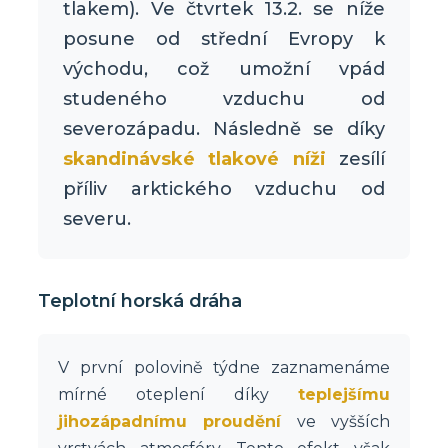
tlakem). Ve čtvrtek 13.2. se níže
posune od střední Evropy k
východu, což umožní vpád
studeného vzduchu od
severozápadu. Následně se díky
skandinávské tlakové níži
zesílí
příliv arktického vzduchu od
severu.
Teplotní horská dráha
V první polovině týdne zaznamenáme
mírné oteplení díky
teplejšímu
jihozápadnímu proudění
ve vyšších