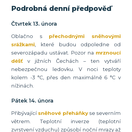
Podrobná denní předpověď
Čtvrtek 13. února
Oblačno s
přechodnými sněhovými
srážkami
, které budou odpoledne od
severozápadu ustávat. Pozor na
mrznoucí
déšť
v jižních Čechách – ten vytváří
nebezpečnou ledovku. V noci teploty
kolem -3 °C, přes den maximálně 6 °C v
nížinách.
Pátek 14. února
Přibývající
sněhové přeháňky
se severním
větrem. Teplotní inverze (teplotní
zvrstvení vzduchu) způsobí noční mrazy až