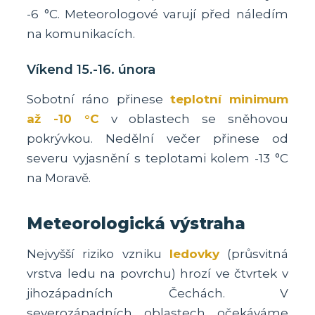
-6 °C. Meteorologové varují před náledím
na komunikacích.
Víkend 15.-16. února
Sobotní ráno přinese
teplotní minimum
až -10 °C
v oblastech se sněhovou
pokrývkou. Nedělní večer přinese od
severu vyjasnění s teplotami kolem -13 °C
na Moravě.
Meteorologická výstraha
Nejvyšší riziko vzniku
ledovky
(průsvitná
vrstva ledu na povrchu) hrozí ve čtvrtek v
jihozápadních Čechách. V
severozápadních oblastech očekáváme