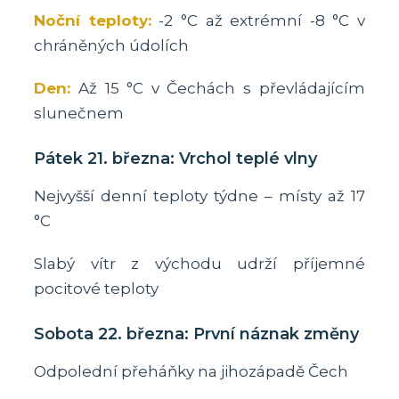
Noční teploty:
-2 °C až extrémní -8 °C v
chráněných údolích
Den:
Až 15 °C v Čechách s převládajícím
slunečnem
Pátek 21. března: Vrchol teplé vlny
Nejvyšší denní teploty týdne – místy až 17
°C
Slabý vítr z východu udrží příjemné
pocitové teploty
Sobota 22. března: První náznak změny
Odpolední přeháňky na jihozápadě Čech