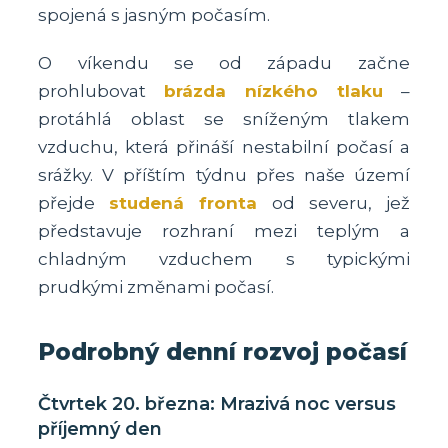
spojená s jasným počasím.
O víkendu se od západu začne
prohlubovat
brázda nízkého tlaku
–
protáhlá oblast se sníženým tlakem
vzduchu, která přináší nestabilní počasí a
srážky. V příštím týdnu přes naše území
přejde
studená fronta
od severu, jež
představuje rozhraní mezi teplým a
chladným vzduchem s typickými
prudkými změnami počasí.
Podrobný denní rozvoj počasí
Čtvrtek 20. března: Mrazivá noc versus
příjemný den