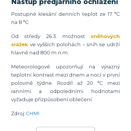
Nástup předjarního ochlazení
Postupné klesání denních teplot ze 17 °C
na 8 °C
Od středy 26.3. možnost
sněhových
srážek
ve vyšších polohách – sníh se udrží
hlavně nad 800 m n.m.
Meteorologové upozorňují na výrazný
teplotní kontrast mezi dnem a nocí v první
polovině týdne. Rozdíl až 20 °C mezi
ranními a odpoledními hodnotami
vyžaduje přizpůsobení oblečení.
Zdroj:
CHMI