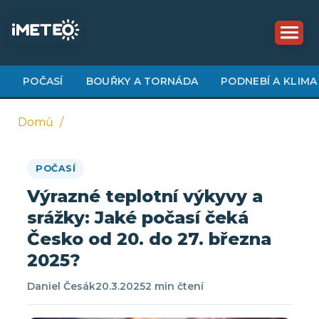
Přejít
k
hlavnímu
obsahu
POČASÍ
BOUŘKY A TORNÁDA
PODNEBÍ A KLIMA
Domů
Drobečková
POČASÍ
navigace
Výrazné teplotní výkyvy a
srážky: Jaké počasí čeká
Česko od 20. do 27. března
2025?
Daniel Česák
20.3.2025
2 min čtení