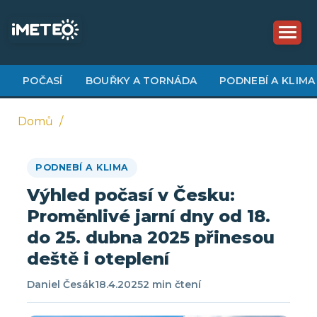
Přejít
k
hlavnímu
obsahu
POČASÍ
BOUŘKY A TORNÁDA
PODNEBÍ A KLIMA
Domů
Drobečková
PODNEBÍ A KLIMA
navigace
Výhled počasí v Česku:
Proměnlivé jarní dny od 18.
do 25. dubna 2025 přinesou
deště i oteplení
Daniel Česák
18.4.2025
2 min čtení