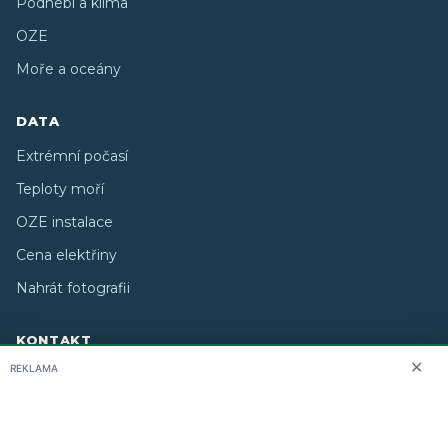
Podnebí a klima
OZE
Moře a oceány
DATA
Extrémní počasí
Teploty moří
OZE instalace
Cena elektřiny
Nahrát fotografii
KONTAKT
✕
REKLAMA
O nás
info@i-meteo.cz
Twitter / X