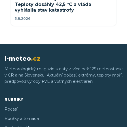
Teploty dosáhly 42,5 °C a vláda
vyhlásila stav katastrofy
5.8.2026
i-meteo
.cz
Meteorologický magazín s daty z více než 125 meteostanic
v ČR a na Slovensku. Aktuální počasí, extrémy, teploty moří,
předpověď výroby FVE a větrných elektráren.
RUBRIKY
Počasí
Bouřky a tornáda