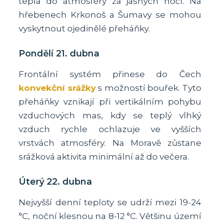
tepla do atmosféry za jasných nocí. Na
hřebenech Krkonoš a Šumavy se mohou
vyskytnout ojedinělé přeháňky.
Pondělí 21. dubna
Frontální systém přinese do Čech
konvekční srážky
s možností bouřek. Tyto
přeháňky vznikají při vertikálním pohybu
vzduchových mas, kdy se teplý vlhký
vzduch rychle ochlazuje ve vyšších
vrstvách atmosféry. Na Moravě zůstane
srážková aktivita minimální až do večera.
Úterý 22. dubna
Nejvyšší denní teploty se udrží mezi 19-24
°C, noční klesnou na 8-12 °C. Většinu území