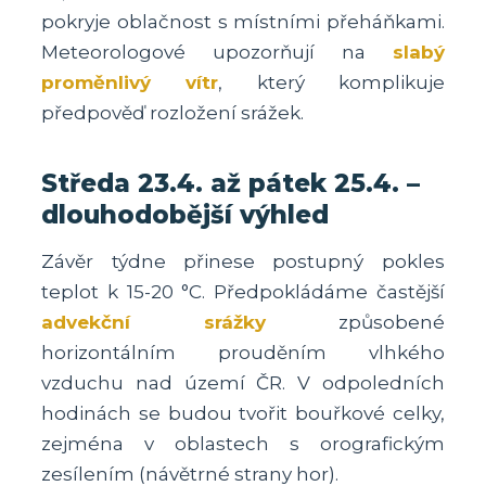
pokryje oblačnost s místními přeháňkami.
Meteorologové upozorňují na
slabý
proměnlivý vítr
, který komplikuje
předpověď rozložení srážek.
Středa 23.4. až pátek 25.4. –
dlouhodobější výhled
Závěr týdne přinese postupný pokles
teplot k 15-20 °C. Předpokládáme častější
advekční srážky
způsobené
horizontálním prouděním vlhkého
vzduchu nad území ČR. V odpoledních
hodinách se budou tvořit bouřkové celky,
zejména v oblastech s orografickým
zesílením (návětrné strany hor).