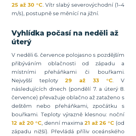
25 až 30 °C
. Vítr slabý severovýchodní (1–4
m/s), postupně se měnící na jižní.
Vyhlídka počasí na neděli až
úterý
V neděli 6. července polojasno s pozdějším
přibýváním oblačnosti od západu a
místními přeháňkami či bouřkami.
Nejvyšší teploty
29 až 33 °C
. V
následujících dnech (pondělí 7. a úterý 8.
července) převažuje oblačno až zataženo s
deštěm nebo přeháňkami, zpočátku s
bouřkami. Teploty výrazně klesnou: noční
12 až 20 °C
, denní maxima
21 až 26 °C
(od
západu nižší). Převládá příliv oceánského