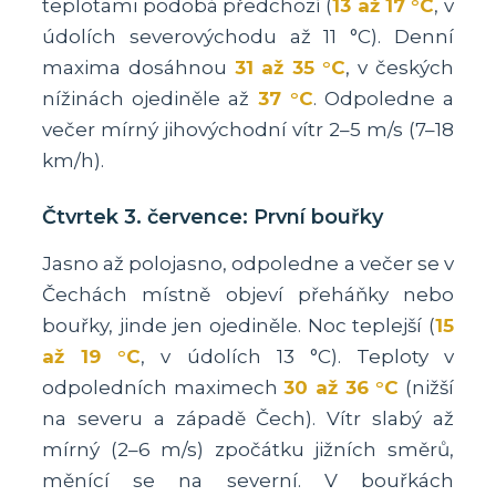
teplotami podobá předchozí (
13 až 17 °C
, v
údolích severovýchodu až 11 °C). Denní
maxima dosáhnou
31 až 35 °C
, v českých
nížinách ojediněle až
37 °C
. Odpoledne a
večer mírný jihovýchodní vítr 2–5 m/s (7–18
km/h).
Čtvrtek 3. července: První bouřky
Jasno až polojasno, odpoledne a večer se v
Čechách místně objeví přeháňky nebo
bouřky, jinde jen ojediněle. Noc teplejší (
15
až 19 °C
, v údolích 13 °C). Teploty v
odpoledních maximech
30 až 36 °C
(nižší
na severu a západě Čech). Vítr slabý až
mírný (2–6 m/s) zpočátku jižních směrů,
měnící se na severní. V bouřkách