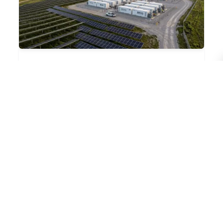
We Energies staví v USA 385 MW
zelených zdrojů s bateriemi pro 100
tisíc domů
5.8.2026