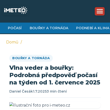
Přejít
k
hlavnímu
obsahu
POČASÍ
BOUŘKY A TORNÁDA
PODNEBÍ A KLIMA
Domů
Drobečková
BOUŘKY A TORNÁDA
navigace
Vlna veder a bouřky:
Podrobná předpověď počasí
na týden od 1. července 2025
Daniel Česák
1.7.2025
3 min čtení