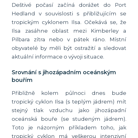
Deštivé počasí začíná dorážet do Port
Hedland v souvislosti s přibližujícím se
tropickým cyklonem Ilsa. Očekává se, že
Ilsa zasáhne oblast mezi Kimberley a
Pilbara zítra nebo v pátek ráno. Místní
obyvatelé by měli být ostražití a sledovat
aktuální informace o vývoji situace.
Srovnání s jihozápadním oceánským
bouřím
Přibližně kolem půlnoci dnes bude
tropický cyklon Ilsa (s teplým jádrem) mít
stejný tlak vzduchu jako jihozápadní
oceánská bouře (se studeným jádrem).
Toto je názorným příkladem toho, jak
tropický cyklon má veškerou intenzivní