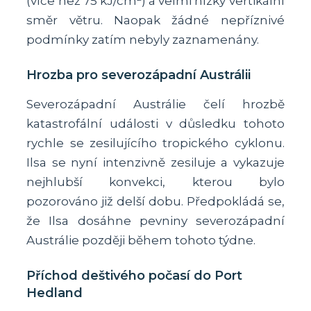
(více než 75 kJ/cm²) a velmi nízký vertikální
směr větru. Naopak žádné nepříznivé
podmínky zatím nebyly zaznamenány.
Hrozba pro severozápadní Austrálii
Severozápadní Austrálie čelí hrozbě
katastrofální události v důsledku tohoto
rychle se zesilujícího tropického cyklonu.
Ilsa se nyní intenzivně zesiluje a vykazuje
nejhlubší konvekci, kterou bylo
pozorováno již delší dobu. Předpokládá se,
že Ilsa dosáhne pevniny severozápadní
Austrálie později během tohoto týdne.
Příchod deštivého počasí do Port
Hedland