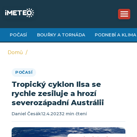
Přejít
k
hlavnímu
obsahu
POČASÍ
BOUŘKY A TORNÁDA
PODNEBÍ A KLIMA
Domů
Drobečková
POČASÍ
navigace
Tropický cyklon Ilsa se
rychle zesiluje a hrozí
severozápadní Austrálii
Daniel Česák
12.4.2023
2 min čtení