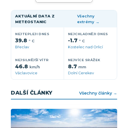
AKTUÁLNÍ DATA Z
Všechny
METEOSTANIC
extrémy →
NEJTEPLEJI DNES
NEJCHLADNĚJI DNES
39.8
-1.7
° C
° C
Břeclav
Kostelec nad Orlicí
NEJSILNĚJŠÍ VÍTR
NEJVÍCE SRÁŽEK
46.8
8.7
km/h
mm
Václavovice
Dolní Cerekev
DALŠÍ ČLÁNKY
Všechny články →