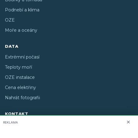
Podnebí a klima
OZE
Moře a oceány
DATA
Extrémní počasí
Teploty moří
OZE instalace
Cena elektřiny
Nahrát fotografii
KONTAKT
✕
REKLAMA
O nás
info@i-meteo.cz