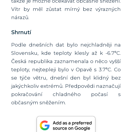
takže je možné očekávat občasné sněžení.
Vítr by měl zůstat mírný bez výrazných
nárazů.
Shrnutí
Podle dnešních dat bylo nejchladněji na
Slovensku, kde teploty klesly až k -6.7°C.
Česká republika zaznamenala o něco vyšší
teploty, nejtepleji bylo v Opavě s 3.7°C. Co
se týče větru, dnešní den byl klidný bez
jakýchkoliv extrémů. Předpovědi naznačují
pokračování chladného počasí s
občasným sněžením.