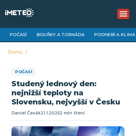
Přejít
k
hlavnímu
obsahu
POČASÍ
BOUŘKY A TORNÁDA
PODNEBÍ A KLIMA
Domů
Drobečková
POČASÍ
navigace
Studený lednový den:
nejnižší teploty na
Slovensku, nejvyšší v Česku
Daniel Česák
21.1.2025
2 min čtení