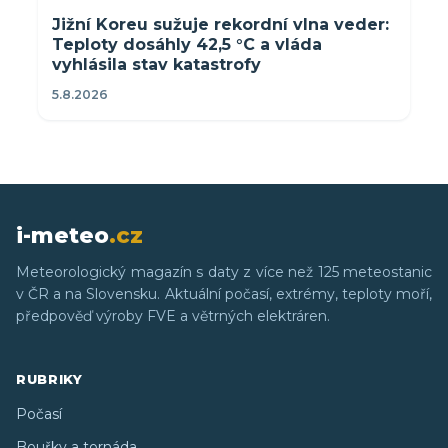
Jižní Koreu sužuje rekordní vlna veder:
Teploty dosáhly 42,5 °C a vláda
vyhlásila stav katastrofy
5.8.2026
i-meteo
.cz
Meteorologický magazín s daty z více než 125 meteostanic
v ČR a na Slovensku. Aktuální počasí, extrémy, teploty moří,
předpověď výroby FVE a větrných elektráren.
RUBRIKY
Počasí
Bouřky a tornáda