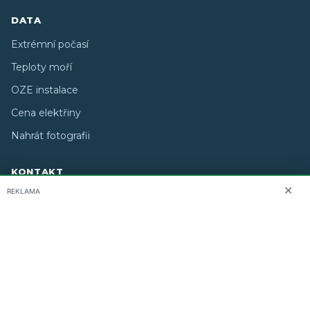
DATA
Extrémní počasí
Teploty moří
OZE instalace
Cena elektřiny
Nahrát fotografii
KONTAKT
✕
REKLAMA
O nás
info@i-meteo.cz
Twitter / X
ČHMÚ
Studiografix
Copyright © 2026 i-meteo.cz · Created by
· Některé