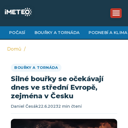
Přejít
k
hlavnímu
obsahu
POČASÍ
BOUŘKY A TORNÁDA
PODNEBÍ A KLIMA
Domů
Drobečková
BOUŘKY A TORNÁDA
navigace
Silné bouřky se očekávají
dnes ve střední Evropě,
zejména v Česku
Daniel Česák
22.6.2023
2 min čtení