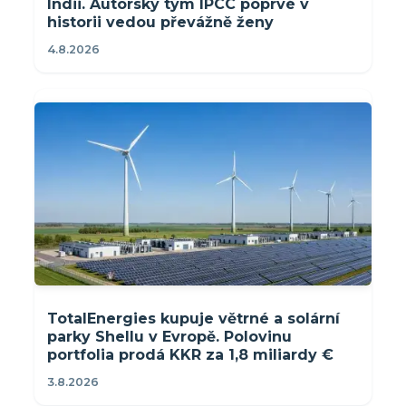
Indii. Autorský tým IPCC poprvé v
historii vedou převážně ženy
4.8.2026
TotalEnergies kupuje větrné a solární
parky Shellu v Evropě. Polovinu
portfolia prodá KKR za 1,8 miliardy €
3.8.2026