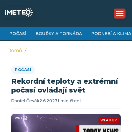
Přejít
k
hlavnímu
obsahu
POČASÍ
BOUŘKY A TORNÁDA
PODNEBÍ A KLIMA
Domů
Drobečková
POČASÍ
navigace
Rekordní teploty a extrémní
počasí ovládají svět
Daniel Česák
2.6.2023
1 min čtení