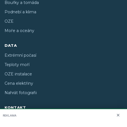
Bouřky a tornáda
Podnebí a klima
OZE
Moře a oceány
DATA
Extrémní počasí
Teploty moří
OZE instalace
Cena elektřiny
Nahrát fotografii
KONTAKT
✕
REKLAMA
O nás
info@i-meteo.cz