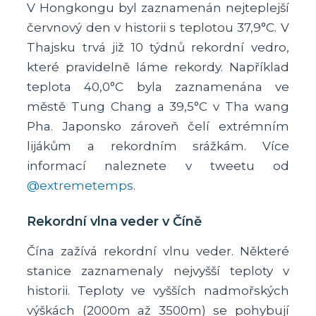
V Hongkongu byl zaznamenán nejteplejší
červnový den v historii s teplotou 37,9°C. V
Thajsku trvá již 10 týdnů rekordní vedro,
které pravidelně láme rekordy. Například
teplota 40,0°C byla zaznamenána ve
městě Tung Chang a 39,5°C v Tha wang
Pha. Japonsko zároveň čelí extrémním
lijákům a rekordním srážkám. Více
informací naleznete v tweetu od
@extremetemps
.
Rekordní vlna veder v Číně
Čína zažívá rekordní vlnu veder. Některé
stanice zaznamenaly nejvyšší teploty v
historii. Teploty ve vyšších nadmořských
výškách (2000m až 3500m) se pohybují