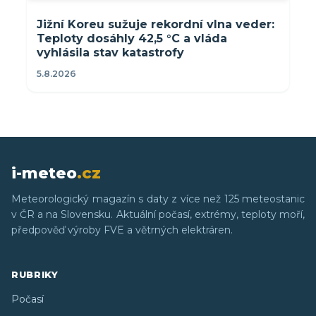
Jižní Koreu sužuje rekordní vlna veder:
Teploty dosáhly 42,5 °C a vláda
vyhlásila stav katastrofy
5.8.2026
i-meteo
.cz
Meteorologický magazín s daty z více než 125 meteostanic
v ČR a na Slovensku. Aktuální počasí, extrémy, teploty moří,
předpověď výroby FVE a větrných elektráren.
RUBRIKY
Počasí