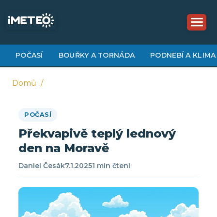
Přejít
k
hlavnímu
obsahu
POČASÍ
BOUŘKY A TORNÁDA
PODNEBÍ A KLIMA
Domů
Drobečková
POČASÍ
navigace
Překvapivě teplý lednový
den na Moravě
Daniel Česák
7.1.2025
1 min čtení