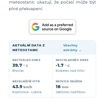
meteostanic ukazují, že počasí může být
plné překvapení.
AKTUÁLNÍ DATA Z
Všechny
METEOSTANIC
extrémy →
NEJTEPLEJI DNES
NEJCHLADNĚJI DNES
39.7
-1.7
° C
° C
Břeclav
Kostelec nad Orlicí
NEJSILNĚJŠÍ VÍTR
NEJVÍCE SRÁŽEK
43.9
16
km/h
mm
Kopřivnice - Lubina
Jablonec nad Nisou