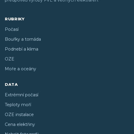
předpověď výroby FVE a větrných elektráren.
RUBRIKY
Počasí
Bouřky a tornáda
Podnebí a klima
OZE
Moře a oceány
DATA
Extrémní počasí
Teploty moří
OZE instalace
Cena elektřiny