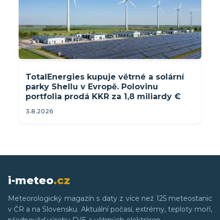
TotalEnergies kupuje větrné a solární
parky Shellu v Evropě. Polovinu
portfolia prodá KKR za 1,8 miliardy €
3.8.2026
i-meteo
.cz
Meteorologický magazín s daty z více než 125 meteostanic
v ČR a na Slovensku. Aktuální počasí, extrémy, teploty moří,