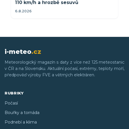
110 km/h a hrozbě sesuvů
6.8.2026
i-meteo
.cz
Meteorologický magazín s daty z více než 125 meteostanic
v ČR a na Slovensku. Aktuální počasí, extrémy, teploty moří,
předpověď výroby FVE a větrných elektráren.
RUBRIKY
Počasí
Bouřky a tornáda
Podnebí a klima