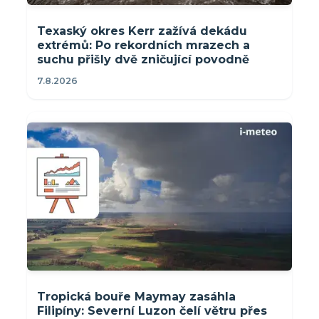
Texaský okres Kerr zažívá dekádu
extrémů: Po rekordních mrazech a
suchu přišly dvě zničující povodně
7.8.2026
Tropická bouře Maymay zasáhla
Filipíny: Severní Luzon čelí větru přes