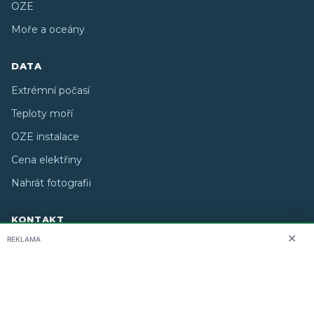
OZE
Moře a oceány
DATA
Extrémní počasí
Teploty moří
OZE instalace
Cena elektřiny
Nahrát fotografii
KONTAKT
✕
REKLAMA
O nás
info@i-meteo.cz
Twitter / X
ČHMÚ