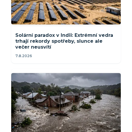
Solární paradox v Indii: Extrémní vedra
trhají rekordy spotřeby, slunce ale
večer neusvítí
7.8.2026