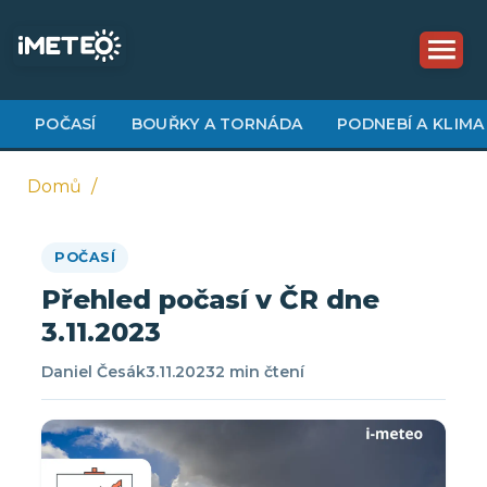
Přejít
k
hlavnímu
obsahu
POČASÍ
BOUŘKY A TORNÁDA
PODNEBÍ A KLIMA
Domů
Drobečková
POČASÍ
navigace
Přehled počasí v ČR dne
3.11.2023
Daniel Česák
3.11.2023
2 min čtení