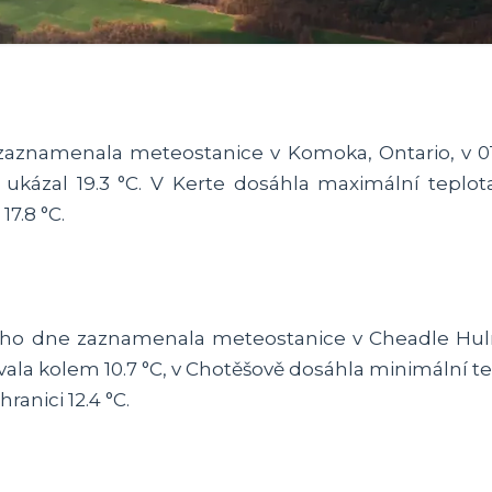
C zaznamenala meteostanice v Komoka, Ontario, v 01:
kázal 19.3 °C. V Kerte dosáhla maximální teplota
17.8 °C.
ního dne zaznamenala meteostanice v Cheadle Hulm
ala kolem 10.7 °C, v Chotěšově dosáhla minimální tep
ranici 12.4 °C.