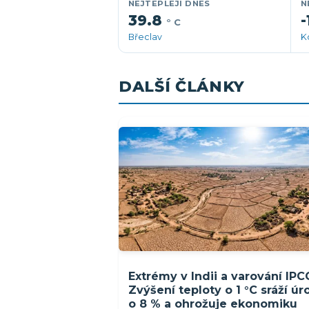
NEJTEPLEJI DNES
N
39.8
-
° C
Břeclav
K
DALŠÍ ČLÁNKY
Extrémy v Indii a varování IPC
Zvýšení teploty o 1 °C sráží ú
o 8 % a ohrožuje ekonomiku