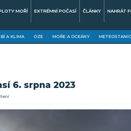
PLOTY MOŘÍ
EXTRÉMNÍ POČASÍ
ČLÁNKY
NAHRÁT F
BÍ A KLIMA
OZE
MOŘE A OCEÁNY
METEOSTANIC
sí 6. srpna 2023
čtení