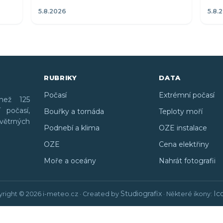
5.8.2026
5.8.
RUBRIKY
DATA
Počasí
Extrémní počasí
než 125
 počasí,
Bouřky a tornáda
Teploty moří
větrných
Podnebí a klima
OZE instalace
OZE
Cena elektřiny
Moře a oceány
Nahrát fotografii
Studiografix
Ic
right © 2026 i-meteo.cz · Created by
· Některé ikony: