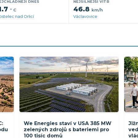
EJCHLADNĚJI DNES
NEJSILNĚJŠÍ VÍTR
1.7
46.8
° C
km/h
ostelec nad Orlicí
Václavovice
C:
We Energies staví v USA 385 MW
Již
rodu
zelených zdrojů s bateriemi pro
ved
100 tisíc domů
vlá