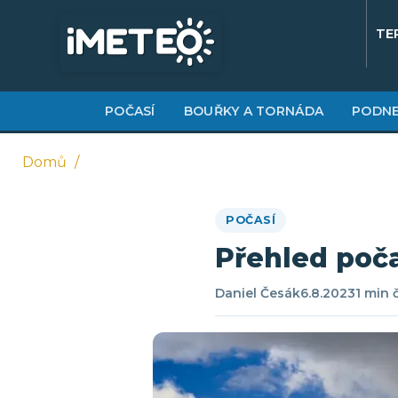
Přejít
k
TE
hlavnímu
obsahu
POČASÍ
BOUŘKY A TORNÁDA
PODNE
Domů
Drobečková
POČASÍ
navigace
Přehled poča
Daniel Česák
6.8.2023
1 min 