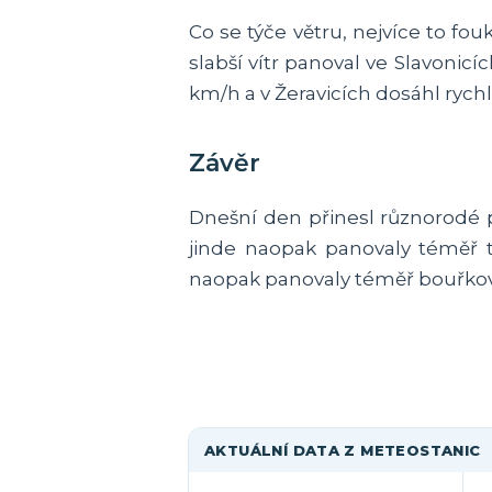
Co se týče větru, nejvíce to fo
slabší vítr panoval ve Slavonicíc
km/h a v Žeravicích dosáhl rychlo
Závěr
Dnešní den přinesl různorodé 
jinde naopak panovaly téměř tro
naopak panovaly téměř bouřko
AKTUÁLNÍ DATA Z METEOSTANIC