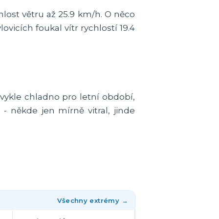
hlost větru až 25.9 km/h. O něco
ovicích foukal vítr rychlostí 19.4
ykle chladno pro letní období,
 - někde jen mírně vitral, jinde
Všechny extrémy →