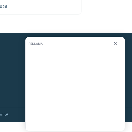
2026
✕
REKLAMA
KONTAKT
O nás
info@i-meteo.cz
Twitter / X
ČHMÚ
ons8