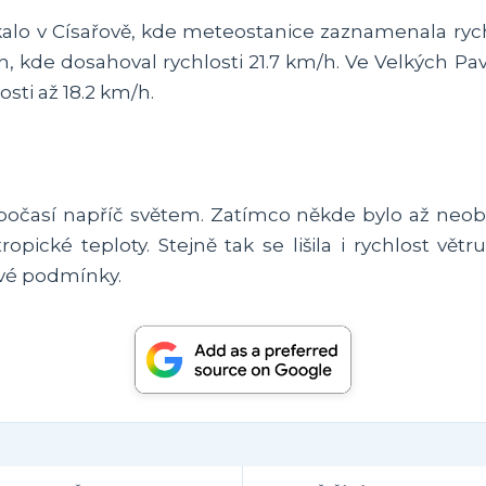
ukalo v Císařově, kde meteostanice zaznamenala ryc
h, kde dosahoval rychlosti 21.7 km/h. Ve Velkých Pavl
sti až 18.2 km/h.
počasí napříč světem. Zatímco někde bylo až neobv
pické teploty. Stejně tak se lišila i rychlost větru
vé podmínky.