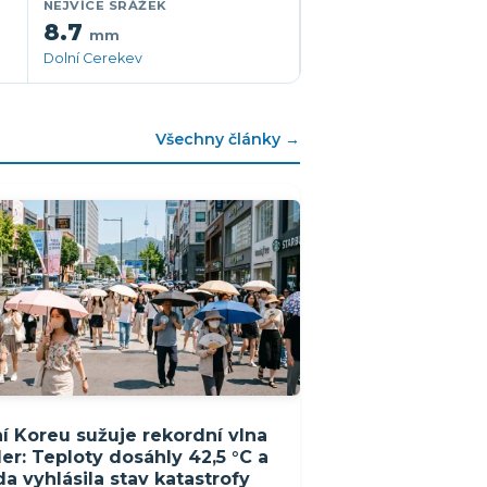
NEJVÍCE SRÁŽEK
8.7
mm
Dolní Cerekev
Všechny články →
ní Koreu sužuje rekordní vlna
er: Teploty dosáhly 42,5 °C a
da vyhlásila stav katastrofy