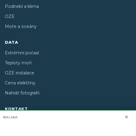
Podnebí a klima
OZE
Moře a oceány
DATA
Extrémní počasí
Teploty moří
OZE instalace
Cena elektřiny
Nahrát fotografii
KONTAKT
✕
REKLAMA
O nás
info@i-meteo.cz