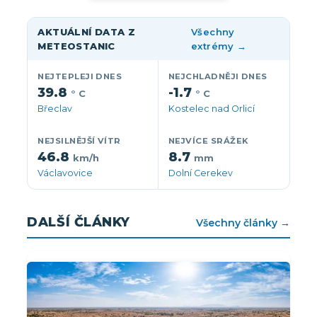
AKTUÁLNÍ DATA Z
Všechny
METEOSTANIC
extrémy →
NEJTEPLEJI DNES
NEJCHLADNĚJI DNES
39.8
-1.7
° C
° C
Břeclav
Kostelec nad Orlicí
NEJSILNĚJŠÍ VÍTR
NEJVÍCE SRÁŽEK
46.8
8.7
km/h
mm
Václavovice
Dolní Cerekev
DALŠÍ ČLÁNKY
Všechny články →