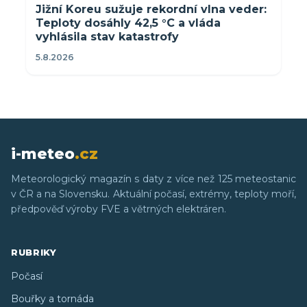
Jižní Koreu sužuje rekordní vlna veder:
Teploty dosáhly 42,5 °C a vláda
vyhlásila stav katastrofy
5.8.2026
i-meteo
.cz
Meteorologický magazín s daty z více než 125 meteostanic
v ČR a na Slovensku. Aktuální počasí, extrémy, teploty moří,
předpověď výroby FVE a větrných elektráren.
RUBRIKY
Počasí
Bouřky a tornáda