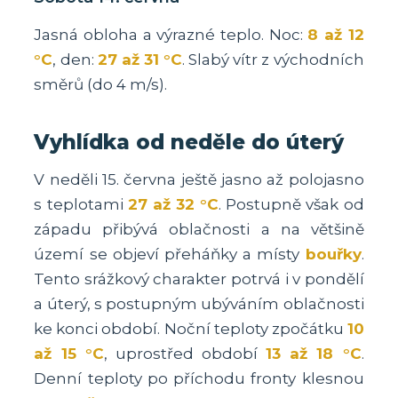
Jasná obloha a výrazné teplo. Noc:
8 až 12
°C
, den:
27 až 31 °C
. Slabý vítr z východních
směrů (do 4 m/s).
Vyhlídka od neděle do úterý
V neděli 15. června ještě jasno až polojasno
s teplotami
27 až 32 °C
. Postupně však od
západu přibývá oblačnosti a na většině
území se objeví přeháňky a místy
bouřky
.
Tento srážkový charakter potrvá i v pondělí
a úterý, s postupným ubýváním oblačnosti
ke konci období. Noční teploty zpočátku
10
až 15 °C
, uprostřed období
13 až 18 °C
.
Denní teploty po příchodu fronty klesnou