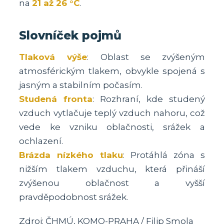
na
21 až 26 °C
.
Slovníček pojmů
Tlaková výše
: Oblast se zvýšeným
atmosférickým tlakem, obvykle spojená s
jasným a stabilním počasím.
Studená fronta
: Rozhraní, kde studený
vzduch vytlačuje teplý vzduch nahoru, což
vede ke vzniku oblačnosti, srážek a
ochlazení.
Brázda nízkého tlaku
: Protáhlá zóna s
nižším tlakem vzduchu, která přináší
zvýšenou oblačnost a vyšší
pravděpodobnost srážek.
Zdroj: ČHMÚ, KOMO-PRAHA / Filip Smola