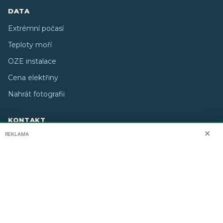
DATA
Extrémní počasí
Teploty moří
OZE instalace
Cena elektřiny
Nahrát fotografii
KONTAKT
✕
REKLAMA
O nás
info@i-meteo.cz
Twitter / X
ČHMÚ
Studiografix
Copyright © 2026 i-meteo.cz · Created by
· Některé