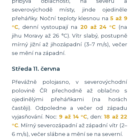
přibývá oblačnosti, na severu a
severovýchodě místy, jinde ojediněle
přeháňky. Noční teploty klesnou na
5 až 9
°C
, denní vystoupají na
20 až 24 °C
(na
jihu Moravy až 26 °C). Vítr slabý, postupně
mírný jižní až jihozápadní (3–7 m/s), večer
se mění na západní.
Středa 11. června
Převážně polojasno, v severovýchodní
polovině ČR přechodně až oblačno s
ojedinělými přeháňkami (na horách
častěji). Odpoledne a večer od západu
vyjasňování. Noc:
9 až 14 °C
, den:
18 až 22
°C
. Mírný severozápadní až západní vítr (2–
6 m/s), večer slábne a mění se na severní.