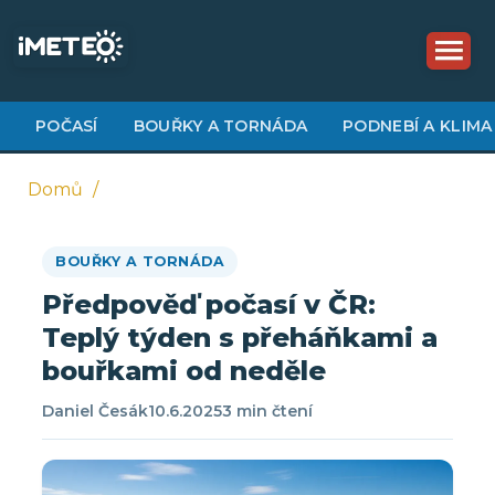
Přejít
k
hlavnímu
obsahu
POČASÍ
BOUŘKY A TORNÁDA
PODNEBÍ A KLIMA
Domů
Drobečková
BOUŘKY A TORNÁDA
navigace
Předpověď počasí v ČR:
Teplý týden s přeháňkami a
bouřkami od neděle
Daniel Česák
10.6.2025
3 min čtení