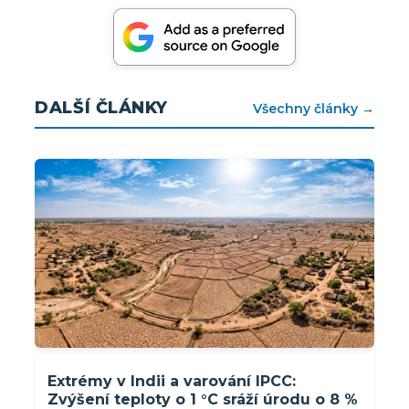
DALŠÍ ČLÁNKY
Všechny články →
Extrémy v Indii a varování IPCC:
Zvýšení teploty o 1 °C sráží úrodu o 8 %