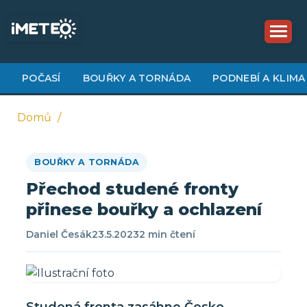
Přejít
k
hlavnímu
obsahu
POČASÍ
BOUŘKY A TORNÁDA
PODNEBÍ A KLIMA
Domů
Drobečková
BOUŘKY A TORNÁDA
navigace
Přechod studené fronty
přinese bouřky a ochlazení
Daniel Česák
23.5.2023
2 min čtení