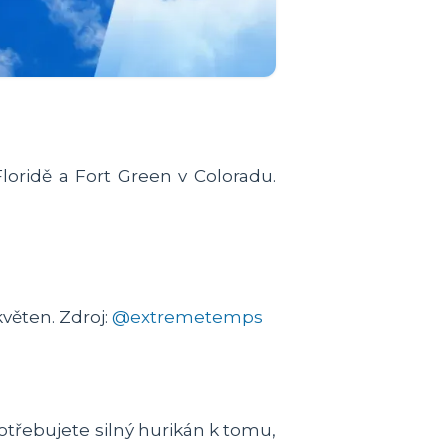
loridě a Fort Green v Coloradu.
květen. Zdroj:
@extremetemps
třebujete silný hurikán k tomu,