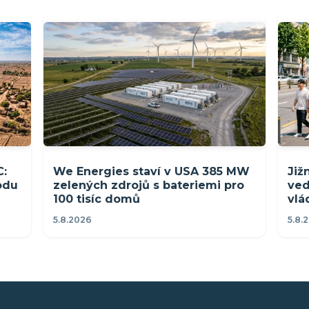
C:
We Energies staví v USA 385 MW
Již
rodu
zelených zdrojů s bateriemi pro
ved
100 tisíc domů
vlá
5.8.2026
5.8.