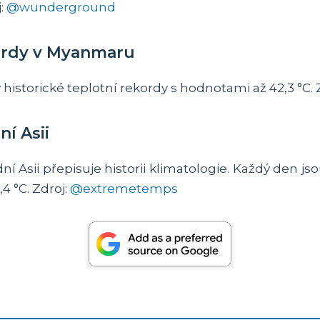
j:
@wunderground
kordy v Myanmaru
storické teplotní rekordy s hodnotami až 42,3 °C. 
í Asii
ní Asii přepisuje historii klimatologie. Každý den j
4 °C. Zdroj:
@extremetemps