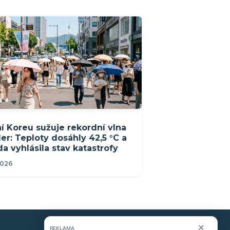
ní Koreu sužuje rekordní vlna
er: Teploty dosáhly 42,5 °C a
da vyhlásila stav katastrofy
2026
✕
REKLAMA