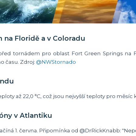
 na Floridě a v Coloradu
před tornádem pro oblast Fort Green Springs na F
ho času. Zdroj:
@NWStornado
andu
oty až 22,0 °C, což jsou nejvyšší teploty pro měsíc 
óny v Atlantiku
začíná 1. června. Připomínka od @DrRickKnabb: "Nepo