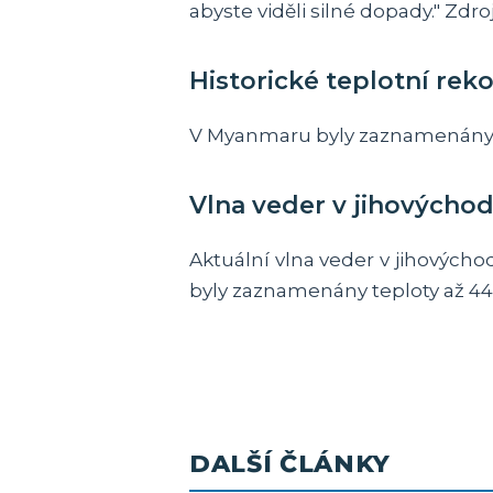
abyste viděli silné dopady." Zdro
Historické teplotní re
V Myanmaru byly zaznamenány hi
Vlna veder v jihovýchodn
Aktuální vlna veder v jihovýchod
byly zaznamenány teploty až 44,
DALŠÍ ČLÁNKY