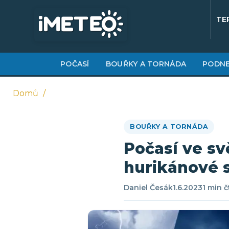
Přejít
k
TE
hlavnímu
obsahu
POČASÍ
BOUŘKY A TORNÁDA
PODNE
Domů
Drobečková
BOUŘKY A TORNÁDA
navigace
Počasí ve sv
hurikánové 
Daniel Česák
1.6.2023
1 min č