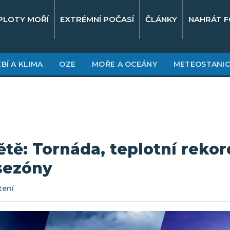
PLOTY MOŘÍ
EXTRÉMNÍ POČASÍ
ČLÁNKY
NAHRÁT F
BÍ A KLIMA
OZE
MOŘE A OCEÁNY
METEOSTANIC
ětě: Tornáda, teplotní reko
sezóny
tení