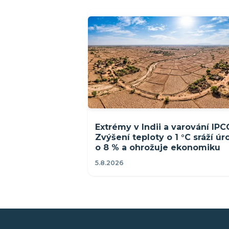
Extrémy v Indii a varování IPC
Zvýšení teploty o 1 °C sráží ú
o 8 % a ohrožuje ekonomiku
5.8.2026