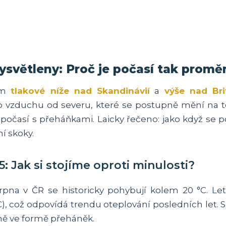
ysvětleny: Proč je počasí tak promě
tem
tlakové níže nad Skandinávií
a
výše nad Bri
zduchu od severu, které se postupně mění na tepl
 počasí s přeháňkami. Laicky řečeno: jako když se p
í skoky.
5: Jak si stojíme oproti minulosti?
rpna v ČR se historicky pohybují kolem 20 °C. Le
, což odpovídá trendu oteplování posledních let.
ě ve formě přeháněk.