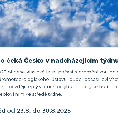
Co čeká Česko v nadcházejícím týdn
25 přinese klasické letní počasí s proměnlivou o
rometeorologického ústavu bude počasí ovlivňova
ru, později teplý vzduch od jihu. Teploty se budou
eplováním ke středě týdne.
ď od 23.8. do 30.8.2025