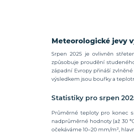
Meteorologické jevy v
Srpen 2025 je ovlivněn stře
způsobuje proudění studeného v
západní Evropy přináší zvlněné
výsledkem jsou bouřky a teplotn
Statistiky pro srpen 202
Průměrné teploty pro konec s
nadprůměrné hodnoty (až 30 °C)
očekáváme 10–20 mm/m², hlavn