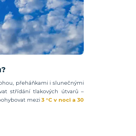
u?
blohou, přeháňkami i slunečnými
t střídání tlakových útvarů –
 pohybovat mezi
3 °C v noci a 30