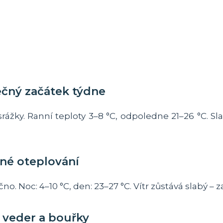
ečný začátek týdne
rážky. Ranní teploty 3–8 °C, odpoledne 21–26 °C. S
pné oteplování
. Noc: 4–10 °C, den: 23–27 °C. Vítr zůstává slabý – z
l veder a bouřky