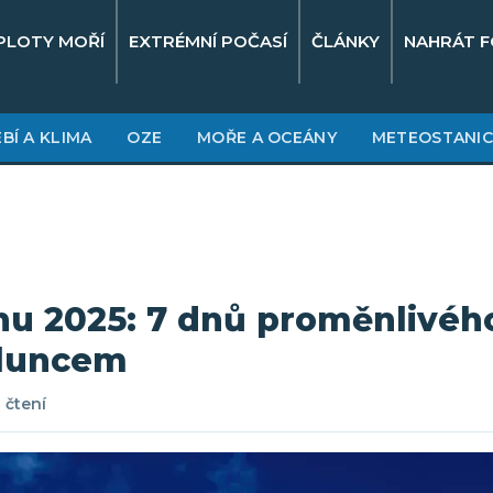
PLOTY MOŘÍ
EXTRÉMNÍ POČASÍ
ČLÁNKY
NAHRÁT F
BÍ A KLIMA
OZE
MOŘE A OCEÁNY
METEOSTANIC
nu 2025: 7 dnů proměnlivého
sluncem
 čtení