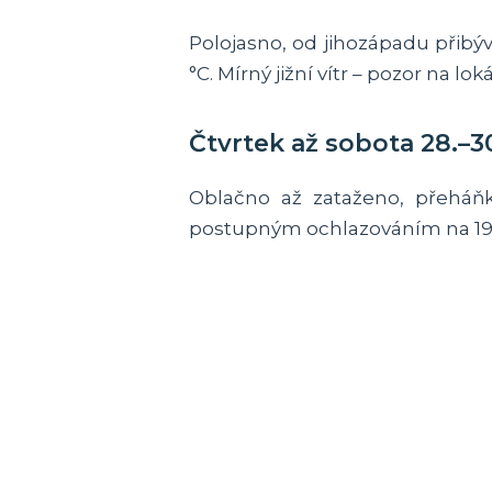
Polojasno, od jihozápadu přibýv
°C. Mírný jižní vítr – pozor na l
Čtvrtek až sobota 28.–3
Oblačno až zataženo, přeháňk
postupným ochlazováním na 19–