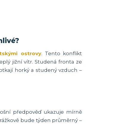
nlivé?
tskými ostrovy
. Tento konflikt
ý jižní vítr. Studená fronta ze
otkají horký a studený vzduch –
tošní předpověď ukazuje mírně
 Srážkově bude týden průměrný –