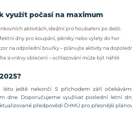
ak využít počasí na maximum
enkovních aktivitách, ideální pro houbaření po dešti.
rfektní dny pro koupání, pikniky nebo výlety do hor.
ozor na odpolední bouřky – plánujte aktivity na dopoled
alte si vrstvy oblečení – ochlazování může být náhlé.
 2025?
 léto ještě nekončí. S příchodem září očekávám
em dne. Doporučujeme využívat poslední letní dny
 aktualizované předpovědi ČHMÚ pro přesnější plánov