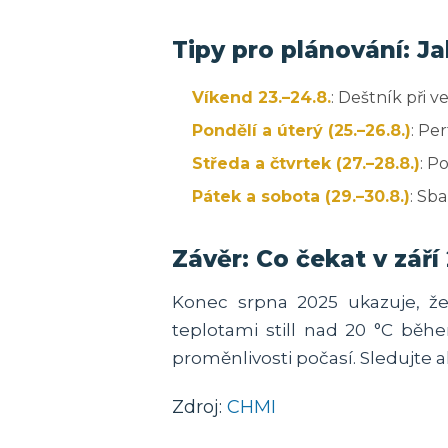
Tipy pro plánování: J
Víkend 23.–24.8.
: Deštník při v
Pondělí a úterý (25.–26.8.)
: Pe
Středa a čtvrtek (27.–28.8.)
: P
Pátek a sobota (29.–30.8.)
: Sb
Závěr: Co čekat v září
Konec srpna 2025 ukazuje, že
teplotami still nad 20 °C běh
proměnlivosti počasí. Sledujte
Zdroj:
CHMI