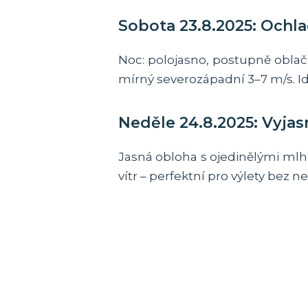
Sobota 23.8.2025: Ochl
Noc: polojasno, postupně oblačn
mírný severozápadní 3–7 m/s. I
Neděle 24.8.2025: Vyjas
Jasná obloha s ojedinělými mlha
vítr – perfektní pro výlety bez 