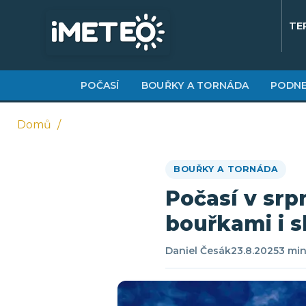
Přejít
k
TE
hlavnímu
obsahu
POČASÍ
BOUŘKY A TORNÁDA
PODNE
Domů
Drobečková
BOUŘKY A TORNÁDA
navigace
Počasí v srp
bouřkami i 
Daniel Česák
23.8.2025
3 min