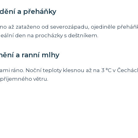
adění a přeháňky
o až zataženo od severozápadu, ojediněle přeháňky. D
deální den na procházky s deštníkem.
nění a ranní mlhy
mi ráno. Noční teploty klesnou až na 3 °C v Čechác
nepříjemného větru.