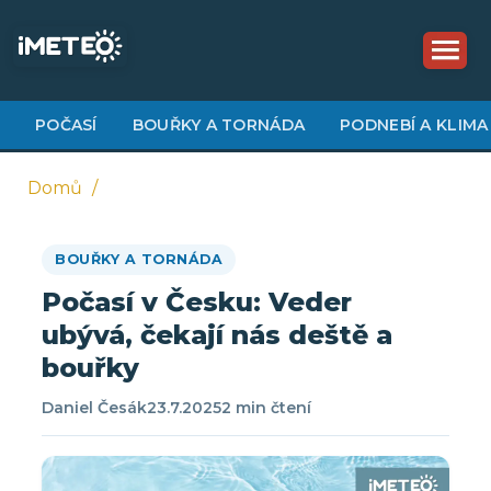
Přejít
k
hlavnímu
obsahu
POČASÍ
BOUŘKY A TORNÁDA
PODNEBÍ A KLIMA
Domů
Drobečková
BOUŘKY A TORNÁDA
navigace
Počasí v Česku: Veder
ubývá, čekají nás deště a
bouřky
Daniel Česák
23.7.2025
2 min čtení