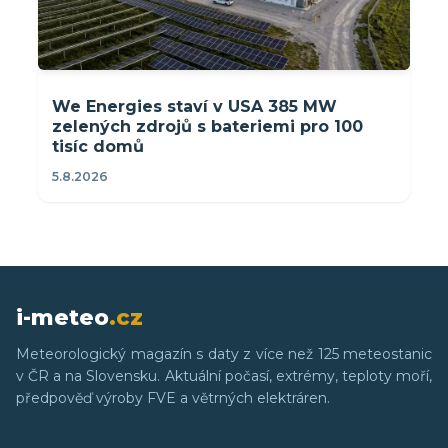
We Energies staví v USA 385 MW
zelených zdrojů s bateriemi pro 100
tisíc domů
5.8.2026
i-meteo
.cz
Meteorologický magazín s daty z více než 125 meteostanic
v ČR a na Slovensku. Aktuální počasí, extrémy, teploty moří,
předpověď výroby FVE a větrných elektráren.