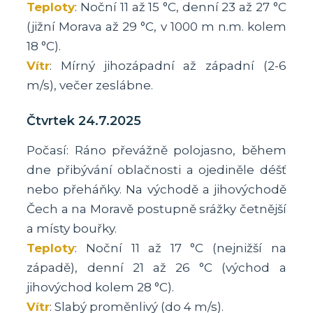
Teploty
: Noční 11 až 15 °C, denní 23 až 27 °C
(jižní Morava až 29 °C, v 1000 m n.m. kolem
18 °C).
Vítr
: Mírný jihozápadní až západní (2-6
m/s), večer zeslábne.
Čtvrtek 24.7.2025
Počasí: Ráno převážně polojasno, během
dne přibývání oblačnosti a ojediněle déšť
nebo přeháňky. Na východě a jihovýchodě
Čech a na Moravě postupně srážky četnější
a místy bouřky.
Teploty
: Noční 11 až 17 °C (nejnižší na
západě), denní 21 až 26 °C (východ a
jihovýchod kolem 28 °C).
Vítr
: Slabý proměnlivý (do 4 m/s).