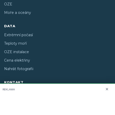
OZE
Moře a oceány
DATA
Extrémní počasí
Teploty moří
OZE instalace
Cena elektřiny
Nahrát fotografii
KONTAKT
✕
REKLAMA
O nás
info@i-meteo.cz
Twitter / X
ČHMÚ