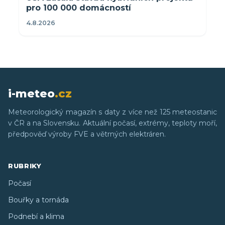
pro 100 000 domácností
4.8.2026
i-meteo
.cz
Meteorologický magazín s daty z více než 125 meteostanic
v ČR a na Slovensku. Aktuální počasí, extrémy, teploty moří,
předpověď výroby FVE a větrných elektráren.
RUBRIKY
Počasí
Bouřky a tornáda
Podnebí a klima