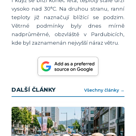
I když se blíží konec léta, teploty stále drží
vysoko nad 30°C. Na druhou stranu, ranní
teploty již naznačují blížící se podzim.
Větrné podmínky byly dnes mírně
nadprůměrné, obzvláště v Pardubicích,
kde byl zaznamenán nejvyšší náraz větru.
DALŠÍ ČLÁNKY
Všechny články →