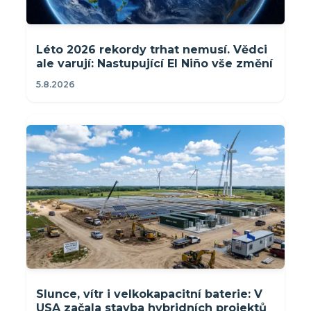
Léto 2026 rekordy trhat nemusí. Vědci
ale varují: Nastupující El Niño vše změní
5.8.2026
Slunce, vítr i velkokapacitní baterie: V
USA začala stavba hybridních projektů