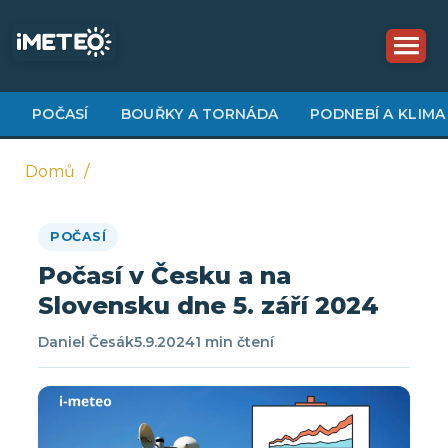
Přejít
k
hlavnímu
obsahu
POČASÍ
BOUŘKY A TORNÁDA
PODNEBÍ A KLIMA
Domů
Drobečková
POČASÍ
navigace
Počasí v Česku a na
Slovensku dne 5. září 2024
Daniel Česák
5.9.2024
1 min čtení