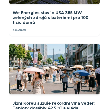
We Energies staví v USA 385 MW
zelených zdrojů s bateriemi pro 100
tisíc domů
5.8.2026
Jižní Koreu sužuje rekordní vlna veder:
Teploty dosáhly 42,5 °C a vláda