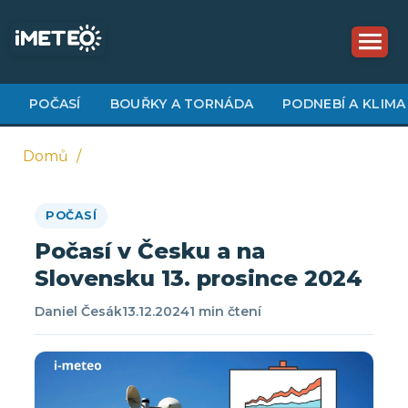
Přejít
k
hlavnímu
obsahu
POČASÍ
BOUŘKY A TORNÁDA
PODNEBÍ A KLIMA
Domů
Drobečková
POČASÍ
navigace
Počasí v Česku a na
Slovensku 13. prosince 2024
Daniel Česák
13.12.2024
1 min čtení