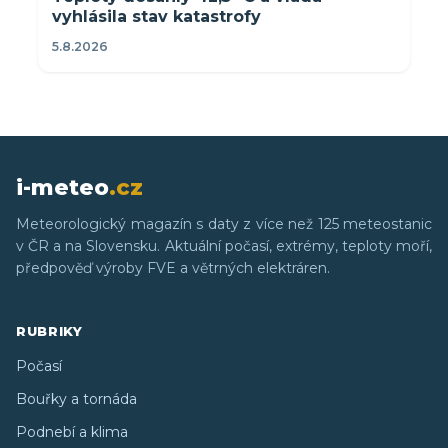
vyhlásila stav katastrofy
5.8.2026
i-meteo
.cz
Meteorologický magazín s daty z více než 125 meteostanic
v ČR a na Slovensku. Aktuální počasí, extrémy, teploty moří,
předpověď výroby FVE a větrných elektráren.
RUBRIKY
Počasí
Bouřky a tornáda
Podnebí a klima