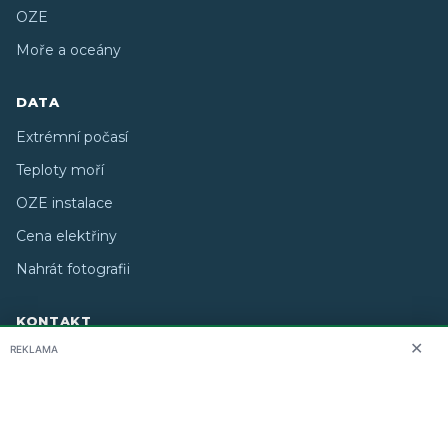
OZE
Moře a oceány
DATA
Extrémní počasí
Teploty moří
OZE instalace
Cena elektřiny
Nahrát fotografii
KONTAKT
✕
REKLAMA
O nás
info@i-meteo.cz
Twitter / X
ČHMÚ