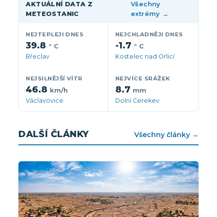
AKTUÁLNÍ DATA Z
Všechny
METEOSTANIC
extrémy →
NEJTEPLEJI DNES
NEJCHLADNĚJI DNES
39.8
-1.7
° C
° C
Břeclav
Kostelec nad Orlicí
NEJSILNĚJŠÍ VÍTR
NEJVÍCE SRÁŽEK
46.8
8.7
km/h
mm
Václavovice
Dolní Cerekev
DALŠÍ ČLÁNKY
Všechny články →