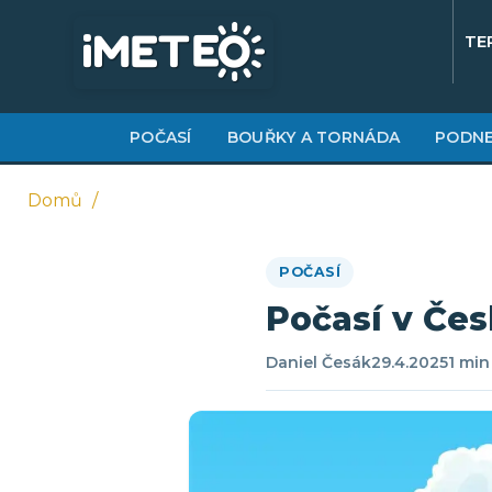
Přejít
k
TE
hlavnímu
obsahu
POČASÍ
BOUŘKY A TORNÁDA
PODNE
Domů
Drobečková
POČASÍ
navigace
Počasí v Čes
Daniel Česák
29.4.2025
1 min