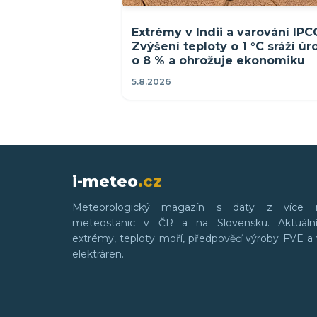
Extrémy v Indii a varování IPC
Zvýšení teploty o 1 °C sráží ú
o 8 % a ohrožuje ekonomiku
5.8.2026
i-meteo
.cz
Meteorologický magazín s daty z více 
meteostanic v ČR a na Slovensku. Aktuální
extrémy, teploty moří, předpověď výroby FVE a 
elektráren.