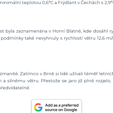
inimální teplotou 0,6°C a Frýdlant v Čechách s 2,9°
lost byla zaznamenána v Horní Blatné, kde dosáhl ryc
podmínky také nevyhnuly s rychlostí větru 12,6 m/s
anité. Zatímco v Brně si lidé užívali téměř letníc
 a silnému větru. Přestože se jaro již plně rozjel
předvídatelné.