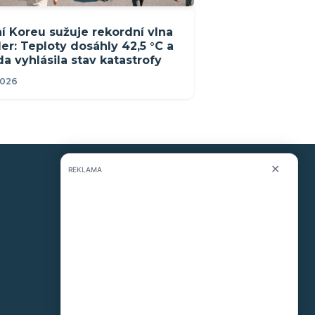
ní Koreu sužuje rekordní vlna
er: Teploty dosáhly 42,5 °C a
da vyhlásila stav katastrofy
2026
✕
REKLAMA
KONTAKT
O nás
info@i-meteo.cz
Twitter / X
ČHMÚ