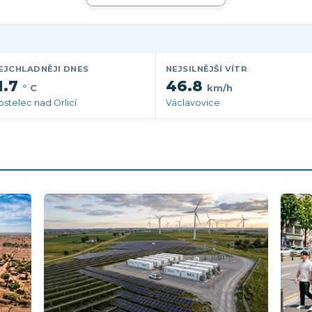
EJCHLADNĚJI DNES
NEJSILNĚJŠÍ VÍTR
1.7
46.8
° C
km/h
ostelec nad Orlicí
Václavovice