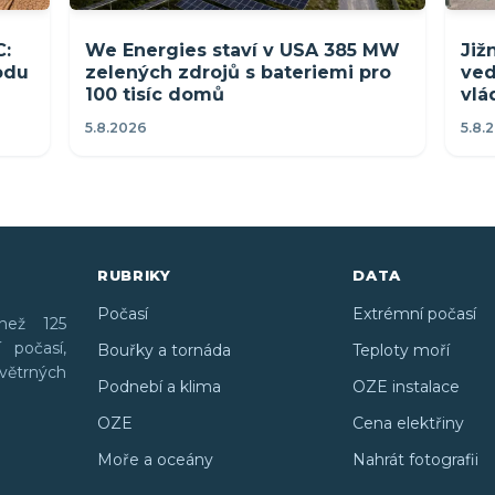
C:
We Energies staví v USA 385 MW
Již
rodu
zelených zdrojů s bateriemi pro
ved
100 tisíc domů
vlá
5.8.2026
5.8.
RUBRIKY
DATA
Počasí
Extrémní počasí
než 125
 počasí,
Bouřky a tornáda
Teploty moří
větrných
Podnebí a klima
OZE instalace
OZE
Cena elektřiny
Moře a oceány
Nahrát fotografii