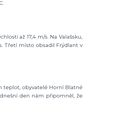
C.
hlosti až 17,4 m/s. Na Valašsku,
. Třetí místo obsadil Frýdlant v
h teplot, obyvatelé Horní Blatné
o, dnešní den nám připomněl, že