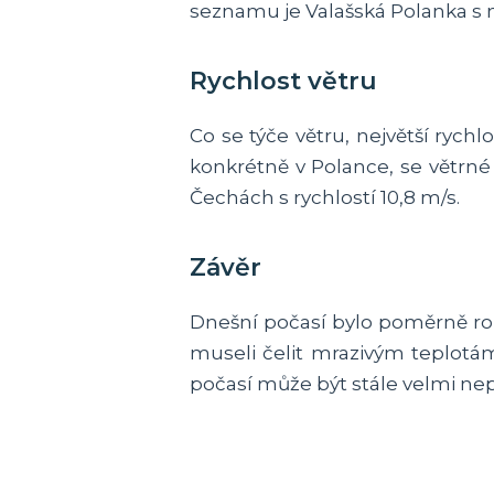
seznamu je Valašská Polanka s m
Rychlost větru
Co se týče větru, největší rych
konkrétně v Polance, se větrné 
Čechách s rychlostí 10,8 m/s.
Závěr
Dnešní počasí bylo poměrně rozm
museli čelit mrazivým teplotám
počasí může být stále velmi ne