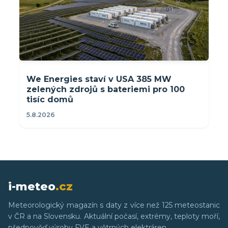
We Energies staví v USA 385 MW
zelených zdrojů s bateriemi pro 100
tisíc domů
5.8.2026
i-meteo
.cz
Meteorologický magazín s daty z více než 125 meteostanic
v ČR a na Slovensku. Aktuální počasí, extrémy, teploty moří,
předpověď výroby FVE a větrných elektráren.