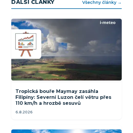
DALŠÍ ČLÁNKY
Všechny články →
Tropická bouře Maymay zasáhla
Filipíny: Severní Luzon čelí větru přes
110 km/h a hrozbě sesuvů
6.8.2026