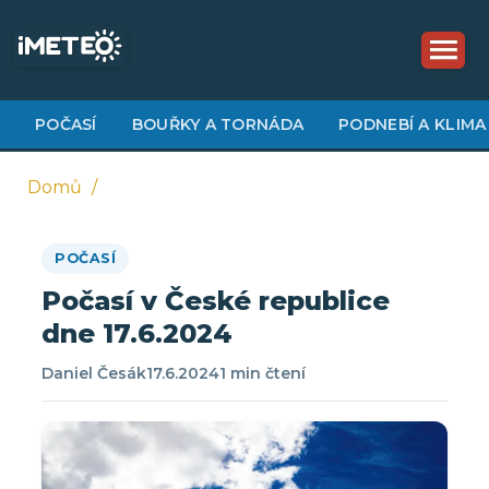
Přejít
k
hlavnímu
obsahu
POČASÍ
BOUŘKY A TORNÁDA
PODNEBÍ A KLIMA
Domů
Drobečková
POČASÍ
navigace
Počasí v České republice
dne 17.6.2024
Daniel Česák
17.6.2024
1 min čtení