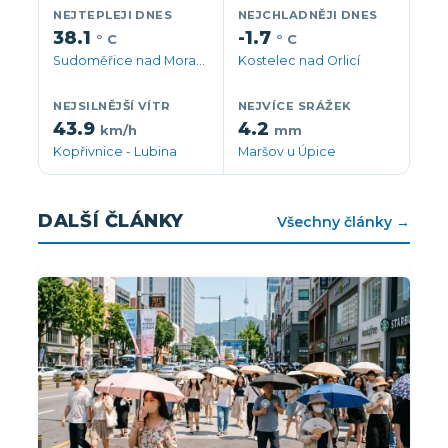
NEJTEPLEJI DNES
NEJCHLADNĚJI DNES
38.1
-1.7
° C
° C
Sudoměřice nad Moravou
Kostelec nad Orlicí
NEJSILNĚJŠÍ VÍTR
NEJVÍCE SRÁŽEK
43.9
4.2
km/h
mm
Kopřivnice - Lubina
Maršov u Úpice
DALŠÍ ČLÁNKY
Všechny články →