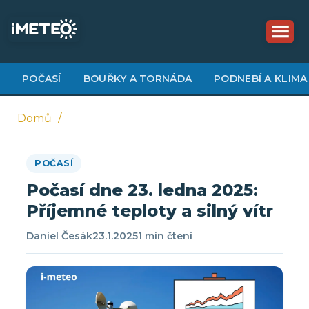
Přejít
k
hlavnímu
obsahu
POČASÍ
BOUŘKY A TORNÁDA
PODNEBÍ A KLIMA
Domů
Drobečková
POČASÍ
navigace
Počasí dne 23. ledna 2025:
Příjemné teploty a silný vítr
Daniel Česák
23.1.2025
1 min čtení